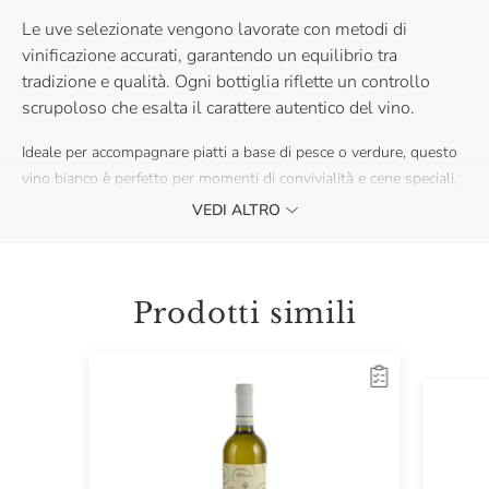
Le uve selezionate vengono lavorate con metodi di
vinificazione accurati, garantendo un equilibrio tra
tradizione e qualità. Ogni bottiglia riflette un controllo
scrupoloso che esalta il carattere autentico del vino.
Ideale per accompagnare piatti a base di pesce o verdure, questo
vino bianco è perfetto per momenti di convivialità e cene speciali,
regalando un’esperienza autentica e piacevole.
VEDI ALTRO
L’annata indicata in etichetta potrebbe non corrispondere a
quella del vino effettivamente spedito. La gradazione
alcolica può variare leggermente in base all’annata, vi
Prodotti simili
invitiamo a verificare le informazioni riportate sul prodotto
effettivamente spedito.