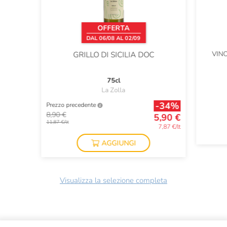
OFFERTA
DAL 06/08 AL 02/09
VIN
GRILLO DI SICILIA DOC
75cl
La Zolla
-34%
Prezzo precedente
8,90 €
5,90 €
11,87 €/lt
7,87 €/lt
AGGIUNGI
Visualizza la selezione completa