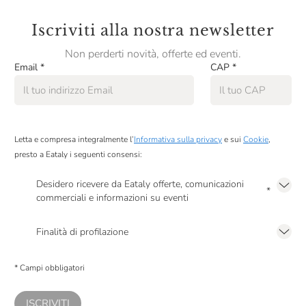
Iscriviti alla nostra newsletter
Non perderti novità, offerte ed eventi.
Email
*
CAP
*
Letta e compresa integralmente l’
Informativa sulla privacy
e sui
Cookie
,
presto a Eataly i seguenti consensi:
Desidero ricevere da Eataly offerte, comunicazioni
*
commerciali e informazioni su eventi
Presto a Eataly il mio consenso per le attività di marketing descritte al
punto
2.F dell’Informativa sulla Privacy
Finalità di profilazione
Presto a Eataly il consenso per trattare i miei dati per finalità di profilazione
descritte al
punto 2.E dell’Informativa sulla Privacy
, nonché per propormi
* Campi obbligatori
comunicazioni commerciali personalizzate, in caso di consenso prestato ai
sensi del precedente punto 1.
ISCRIVITI