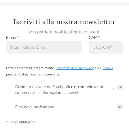
Iscriviti alla nostra newsletter
Non perderti novità, offerte ed eventi.
Email
*
CAP
*
Letta e compresa integralmente l’
Informativa sulla privacy
e sui
Cookie
,
presto a Eataly i seguenti consensi:
Desidero ricevere da Eataly offerte, comunicazioni
*
commerciali e informazioni su eventi
Presto a Eataly il mio consenso per le attività di marketing descritte al
punto
2.F dell’Informativa sulla Privacy
Finalità di profilazione
Presto a Eataly il consenso per trattare i miei dati per finalità di profilazione
descritte al
punto 2.E dell’Informativa sulla Privacy
, nonché per propormi
* Campi obbligatori
comunicazioni commerciali personalizzate, in caso di consenso prestato ai
sensi del precedente punto 1.