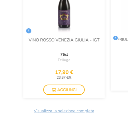
FRIU
VINO ROSSO VENEZIA GIULIA - IGT
75cl
Felluga
17,90 €
23,87 €/lt
AGGIUNGI
Visualizza la selezione completa