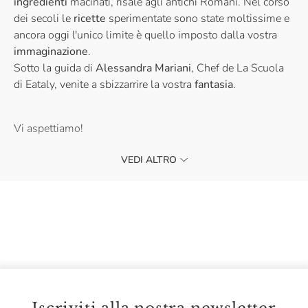
ingredienti
macinati, risale agli antichi Romani. Nel corso
dei secoli le
ricette
sperimentate sono state moltissime e
ancora oggi l'unico limite è quello imposto dalla vostra
immaginazione
.
Sotto la guida di
Alessandra Mariani
, Chef de La Scuola
di Eataly, venite a sbizzarrire la vostra
fantasia
.
Vi aspettiamo!
VEDI ALTRO
La partecipazione ai nostri corsi è riservata ad un
pubblico maggiorenne.
Se sei interessato a lezioni di cucina per bambini e
ragazzi, visita la nostra categoria
Corsi per bambini