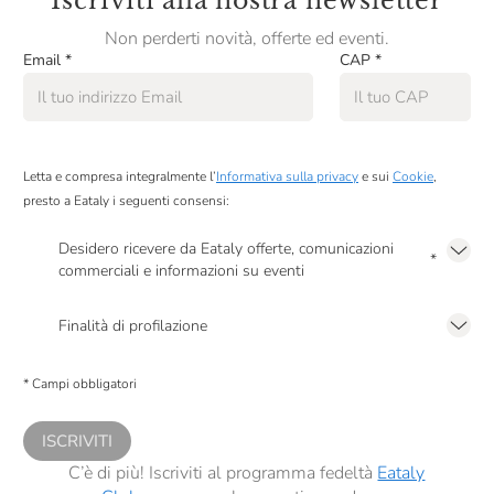
Iscriviti alla nostra newsletter
Non perderti novità, offerte ed eventi.
Email
*
CAP
*
Letta e compresa integralmente l’
Informativa sulla privacy
e sui
Cookie
,
presto a Eataly i seguenti consensi:
Desidero ricevere da Eataly offerte, comunicazioni
*
commerciali e informazioni su eventi
Presto a Eataly il mio consenso per le attività di marketing descritte al
punto
2.F dell’Informativa sulla Privacy
Finalità di profilazione
Presto a Eataly il consenso per trattare i miei dati per finalità di profilazione
descritte al
punto 2.E dell’Informativa sulla Privacy
, nonché per propormi
* Campi obbligatori
comunicazioni commerciali personalizzate, in caso di consenso prestato ai
sensi del precedente punto 1.
ISCRIVITI
C’è di più! Iscriviti al programma fedeltà
Eataly