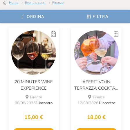
Home
Eventi e corsi
Firenze
ORDINA
FILTRA
20 MINUTES WINE
APERITIVO IN
EXPERIENCE
TERRAZZA COCKTAIL
& CALZONCINI
Firenze
Firenze
08/08/2026
1 incontro
12/08/2026
1 incontro
15,00 €
18,00 €