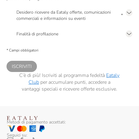
Desidero ricevere da Eataly offerte, comunicazioni
*
commerciali e informazioni su eventi
Presto a Eataly il mio consenso per le attività di marketing descritte al
punto
2.F dell’Informativa sulla Privacy
Finalità di profilazione
Presto a Eataly il consenso per trattare i miei dati per finalità di profilazione
descritte al
punto 2.E dell’Informativa sulla Privacy
, nonché per propormi
* Campi obbligatori
comunicazioni commerciali personalizzate, in caso di consenso prestato ai
sensi del precedente punto 1.
ISCRIVITI
C’è di più! Iscriviti al programma fedeltà
Eataly
Club
per accumulare punti, accedere a
vantaggi speciali e ricevere offerte esclusive.
Metodi di pagamento accettati:
Seguici su: