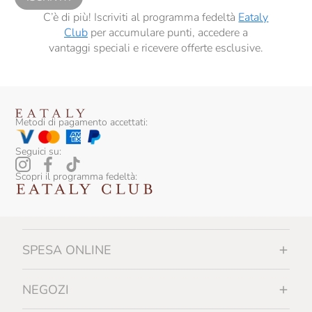
Santa Vittoria
C’è di più! Iscriviti al programma fedeltà
Eataly
Club
per accumulare punti, accedere a
Scyavuru
vantaggi speciali e ricevere offerte esclusive.
Serafini & Vidotto
Siegfried
Silvio Carta
Metodi di pagamento accettati:
Tenuta I Gelsi
Seguici su:
Tenuta Margherita
Scopri il programma fedeltà:
Tipico
Vezzoli
SPESA ONLINE
Vicente Marino
Vios
NEGOZI
Zenagroup