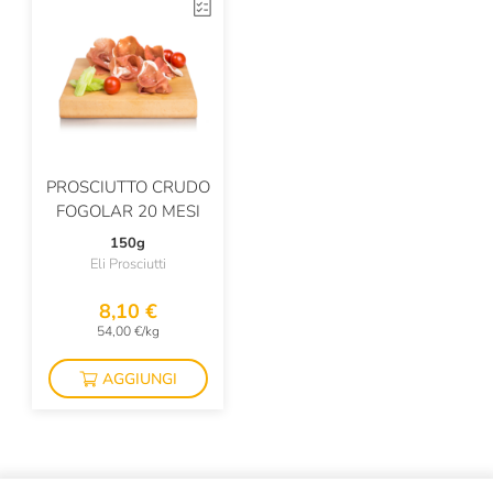
Malfy
Mancini
Maple Farm
Marc E Manuel Giro
Mario Fongo
PROSCIUTTO CRUDO
FOGOLAR 20 MESI
Masseria Mirogallo
150g
Menabrea
Eli Prosciutti
Michele Portoghese
8,10 €
54,00 €/kg
Nasti Dante
AGGIUNGI
Nesti Dante
Oroazzurro
Panela