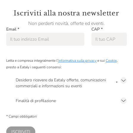
Panificio Tossini
Iscriviti alla nostra newsletter
Pariani
Non perderti novità, offerte ed eventi.
Pastificio Artusi
Email
*
CAP
*
Pausa Café
Peroni
Podere Cittadella
Letta e compresa integralmente l’
Informativa sulla privacy
e sui
Cookie
,
presto a Eataly i seguenti consensi:
Produttori Di Manduria
Desidero ricevere da Eataly offerte, comunicazioni
Pulltex
*
commerciali e informazioni su eventi
Presto a Eataly il mio consenso per le attività di marketing descritte al
punto
Quaglia Vincenzo
2.F dell’Informativa sulla Privacy
Finalità di profilazione
RCR Cristalleria
Presto a Eataly il consenso per trattare i miei dati per finalità di profilazione
descritte al
punto 2.E dell’Informativa sulla Privacy
, nonché per propormi
Salmon & Co
* Campi obbligatori
comunicazioni commerciali personalizzate, in caso di consenso prestato ai
sensi del precedente punto 1.
Salsa Natura
ISCRIVITI