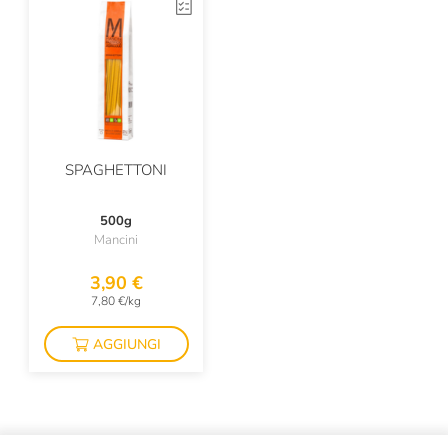
Malfy
Mancini
Maple Farm
Marc E Manuel Giro
Mario Fongo
SPAGHETTONI
Masseria Mirogallo
500g
Menabrea
Mancini
Michele Portoghese
3,90 €
7,80 €/kg
Nasti Dante
AGGIUNGI
Nesti Dante
Oroazzurro
Panela