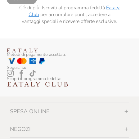
Santa Vittoria
C’è di più! Iscriviti al programma fedeltà
Eataly
Club
per accumulare punti, accedere a
Scyavuru
vantaggi speciali e ricevere offerte esclusive.
Serafini & Vidotto
Siegfried
Silvio Carta
Metodi di pagamento accettati:
Tenuta I Gelsi
Seguici su:
Tenuta Margherita
Scopri il programma fedeltà:
Tipico
Vezzoli
SPESA ONLINE
Vicente Marino
Vios
NEGOZI
Zenagroup