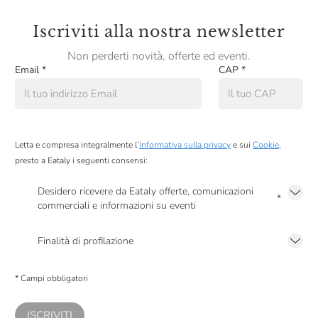
Panificio Tossini
Iscriviti alla nostra newsletter
Pariani
Non perderti novità, offerte ed eventi.
Pastificio Artusi
Email
*
CAP
*
Pausa Café
Peroni
Podere Cittadella
Letta e compresa integralmente l’
Informativa sulla privacy
e sui
Cookie
,
presto a Eataly i seguenti consensi:
Produttori Di Manduria
Desidero ricevere da Eataly offerte, comunicazioni
Pulltex
*
commerciali e informazioni su eventi
Presto a Eataly il mio consenso per le attività di marketing descritte al
punto
Quaglia Vincenzo
2.F dell’Informativa sulla Privacy
Finalità di profilazione
RCR Cristalleria
Presto a Eataly il consenso per trattare i miei dati per finalità di profilazione
descritte al
punto 2.E dell’Informativa sulla Privacy
, nonché per propormi
Salmon & Co
* Campi obbligatori
comunicazioni commerciali personalizzate, in caso di consenso prestato ai
sensi del precedente punto 1.
Salsa Natura
ISCRIVITI