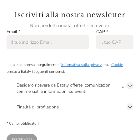
Panificio Tossini
Iscriviti alla nostra newsletter
Pariani
Non perderti novità, offerte ed eventi.
Pastificio Artusi
Email
*
CAP
*
Pausa Café
Peroni
Podere Cittadella
Letta e compresa integralmente l’
Informativa sulla privacy
e sui
Cookie
,
presto a Eataly i seguenti consensi:
Produttori Di Manduria
Desidero ricevere da Eataly offerte, comunicazioni
Pulltex
*
commerciali e informazioni su eventi
Quaglia Vincenzo
Presto a Eataly il mio consenso per le attività di marketing descritte al
punto
2.F dell’Informativa sulla Privacy
Finalità di profilazione
RCR Cristalleria
Presto a Eataly il consenso per trattare i miei dati per finalità di profilazione
descritte al
punto 2.E dell’Informativa sulla Privacy
, nonché per propormi
Salmon & Co
* Campi obbligatori
comunicazioni commerciali personalizzate, in caso di consenso prestato ai
sensi del precedente punto 1.
Salsa Natura
ISCRIVITI