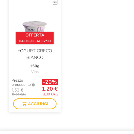
Malfy
Mancini
Maple Farm
Marc E Manuel Giro
OFFERTA
DAL 06/08 AL 02/09
Mario Fongo
YOGURT GRECO
Masseria Mirogallo
BIANCO
150g
Menabrea
Vios
Michele Portoghese
Prezzo
-20%
precedente
1,20 €
1,50 €
Nasti Dante
8,00 €/kg
10,00 €/kg
Nesti Dante
AGGIUNGI
Oroazzurro
Panela