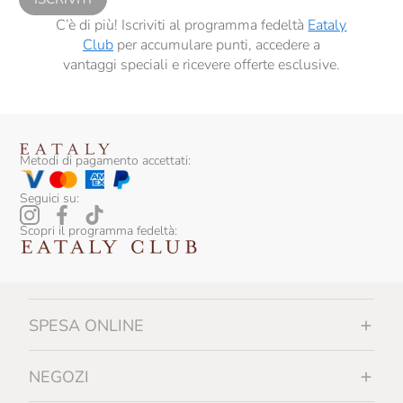
Santa Vittoria
C’è di più! Iscriviti al programma fedeltà
Eataly
Club
per accumulare punti, accedere a
Scyavuru
vantaggi speciali e ricevere offerte esclusive.
Serafini & Vidotto
Siegfried
Silvio Carta
Metodi di pagamento accettati:
Tenuta I Gelsi
Seguici su:
Tenuta Margherita
Scopri il programma fedeltà:
Tipico
Vezzoli
Vicente Marino
SPESA ONLINE
Vios
NEGOZI
Zenagroup