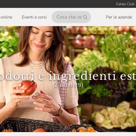
Eataly Club
online
Eventi e corsi
Per le aziende
odotti e ingredienti est
(2 prodotti)