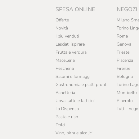
SPESA ONLINE
NEGOZI
Offerte
Milano Sme
Novità
Torino Ling
I più venduti
Roma
Lasciati ispirare
Genova
Frutta e verdura
Trieste
Macelleria
Piacenza
Pescheria
Firenze
Salumi e formaggi
Bologna
Gastronomia e piatti pronti
Torino Lag
Panetteria
Monticello
Uova, latte e latticini
Pinerolo
La Dispensa
Tutti i nego
Pasta e riso
Dolci
Vino, birra e alcolici