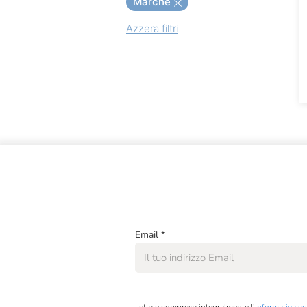
Marche
Colonnara
Campania
Azzera filtri
Eataly
Emilia Romagna
Mancini
Friuli Venezia Giulia
Vicente Marino
Lazio
Liguria
Lombardia
Marche
Piemonte
Puglia
Email
*
Sardegna
Sicilia
Toscana