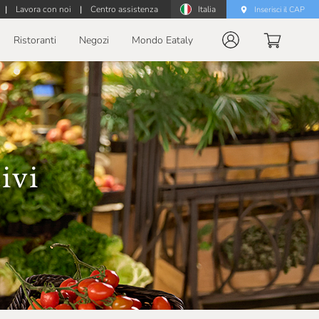
|
Lavora con noi
|
Centro assistenza
Italia
Inserisci il CAP
Ristoranti
Negozi
Mondo Eataly
ivi