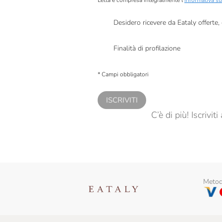
Letta e compresa integralmente l’
Informativa su
Veneto
Desidero ricevere da Eataly offerte
Presto a Eataly il mio consenso per le attivit
Finalità di profilazione
Presto a Eataly il consenso per trattare i miei 
personalizzate, in caso di consenso prestato 
* Campi obbligatori
ISCRIVITI
C’è di più! Iscrivi
Metodi