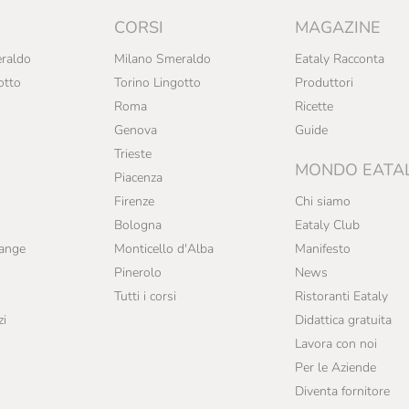
CORSI
MAGAZINE
raldo
Milano Smeraldo
Eataly Racconta
otto
Torino Lingotto
Produttori
Roma
Ricette
Genova
Guide
Trieste
MONDO EATA
Piacenza
Firenze
Chi siamo
Bologna
Eataly Club
range
Monticello d'Alba
Manifesto
Pinerolo
News
Tutti i corsi
Ristoranti Eataly
zi
Didattica gratuita
Lavora con noi
Per le Aziende
Diventa fornitore