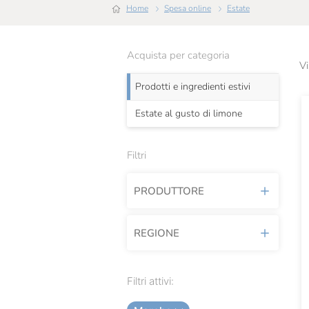
Home
Spesa online
Estate
Acquista per categoria
Vi
Prodotti e ingredienti estivi
Estate al gusto di limone
Filtri
PRODUTTORE
REGIONE
Alce Nero
Campisi
Basilicata
Filtri attivi:
Cereal Terra
Calabria