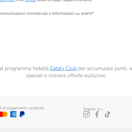
lla privacy
e sui
Cookie
, presto a Eataly i seguenti consensi:
, comunicazioni commerciali e informazioni su eventi
*
à di marketing descritte al
punto 2.F dell’Informativa sulla Privacy
dati per finalità di profilazione descritte al
punto 2.E dell’Informativa sulla Privacy
, nonché p
ai sensi del precedente punto 1.
ti al programma fedeltà
Eataly Club
per accumulare punti, a
speciali e ricevere offerte esclusive.
 di pagamento accettati:
Seguici su: