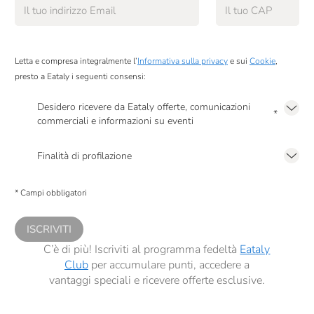
Letta e compresa integralmente l’
Informativa sulla privacy
e sui
Cookie
,
presto a Eataly i seguenti consensi:
Desidero ricevere da Eataly offerte, comunicazioni
*
commerciali e informazioni su eventi
Presto a Eataly il mio consenso per le attività di marketing descritte al
punto
2.F dell’Informativa sulla Privacy
Finalità di profilazione
Presto a Eataly il consenso per trattare i miei dati per finalità di profilazione
descritte al
punto 2.E dell’Informativa sulla Privacy
, nonché per propormi
* Campi obbligatori
comunicazioni commerciali personalizzate, in caso di consenso prestato ai
sensi del precedente punto 1.
ISCRIVITI
C’è di più! Iscriviti al programma fedeltà
Eataly
Club
per accumulare punti, accedere a
vantaggi speciali e ricevere offerte esclusive.