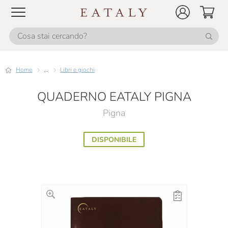
Home
...
Libri e giochi
QUADERNO EATALY PIGNA
Pigna
DISPONIBILE