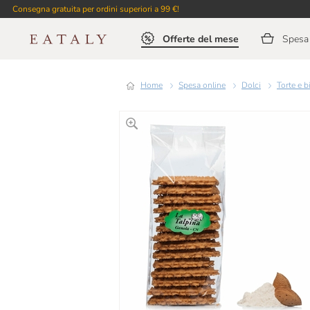
Consegna gratuita per ordini superiori a 99 €!
Offerte del mese
Spesa 
Home
Spesa online
Dolci
Torte e b