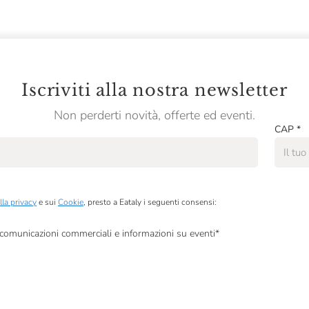
Iscriviti alla nostra newsletter
Non perderti novità, offerte ed eventi.
CAP
*
lla privacy
e sui
Cookie
, presto a Eataly i seguenti consensi:
, comunicazioni commerciali e informazioni su eventi
*
à di marketing descritte al
punto 2.F dell’Informativa sulla Privacy
dati per finalità di profilazione descritte al
punto 2.E dell’Informativa sulla Privacy
, nonché p
ai sensi del precedente punto 1.