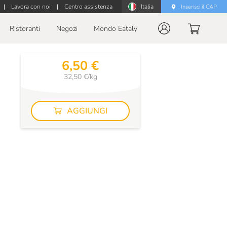
|
Lavora con noi
|
Centro assistenza
Italia
Inserisci il CAP
Ristoranti
Negozi
Mondo Eataly
6,50 €
32,50 €/kg
AGGIUNGI