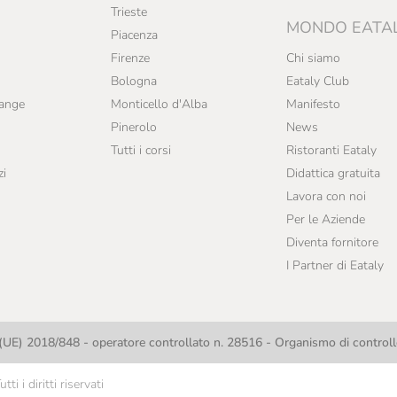
Trieste
MONDO EATA
Piacenza
Firenze
Chi siamo
Bologna
Eataly Club
range
Monticello d'Alba
Manifesto
Pinerolo
News
Tutti i corsi
Ristoranti Eataly
zi
Didattica gratuita
Lavora con noi
Per le Aziende
Diventa fornitore
I Partner di Eataly
UE) 2018/848 - operatore controllato n. 28516 - Organismo di contro
i i diritti riservati