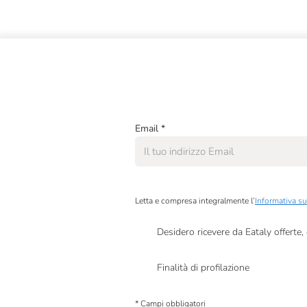
Email
*
Letta e compresa integralmente l’
Informativa su
Desidero ricevere da Eataly offerte
Presto a Eataly il mio consenso per le attivit
Finalità di profilazione
Presto a Eataly il consenso per trattare i miei 
personalizzate, in caso di consenso prestato 
* Campi obbligatori