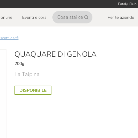
Eataly Club
online
Eventi e corsi
Per le aziende
iscotti da tè
QUAQUARE DI GENOLA
200g
La Talpina
DISPONIBILE