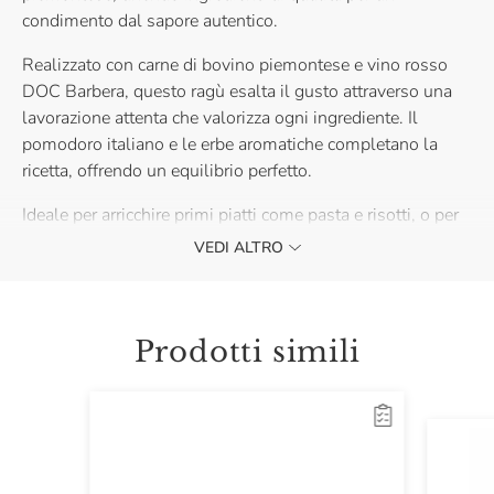
condimento dal sapore autentico.
Realizzato con carne di bovino piemontese e vino rosso
DOC Barbera, questo ragù esalta il gusto attraverso una
lavorazione attenta che valorizza ogni ingrediente. Il
pomodoro italiano e le erbe aromatiche completano la
ricetta, offrendo un equilibrio perfetto.
Ideale per arricchire primi piatti come pasta e risotti, o per
accompagnare la polenta, questo ragù rappresenta un
VEDI ALTRO
omaggio alla cucina regionale.
Prodotti simili