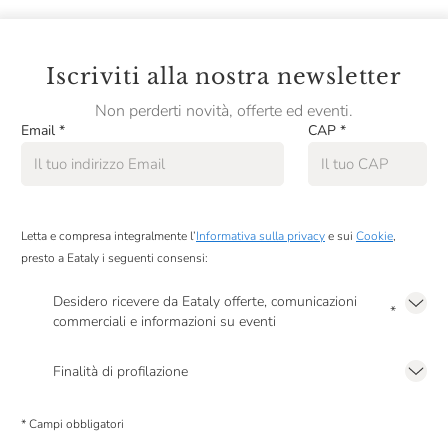
Iscriviti alla nostra newsletter
Non perderti novità, offerte ed eventi.
Email
*
CAP
*
Letta e compresa integralmente l’
Informativa sulla privacy
e sui
Cookie
,
presto a Eataly i seguenti consensi:
Desidero ricevere da Eataly offerte, comunicazioni
*
commerciali e informazioni su eventi
Presto a Eataly il mio consenso per le attività di marketing descritte al
punto
2.F dell’Informativa sulla Privacy
Finalità di profilazione
Presto a Eataly il consenso per trattare i miei dati per finalità di profilazione
descritte al
punto 2.E dell’Informativa sulla Privacy
, nonché per propormi
* Campi obbligatori
comunicazioni commerciali personalizzate, in caso di consenso prestato ai
sensi del precedente punto 1.