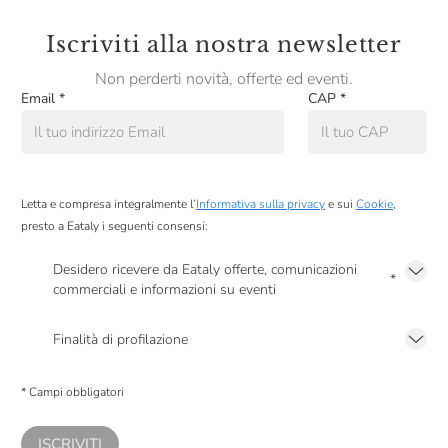
Iscriviti alla nostra newsletter
Non perderti novità, offerte ed eventi.
Email
*
CAP
*
Letta e compresa integralmente l’
Informativa sulla privacy
e sui
Cookie
,
presto a Eataly i seguenti consensi:
Desidero ricevere da Eataly offerte, comunicazioni
*
commerciali e informazioni su eventi
Presto a Eataly il mio consenso per le attività di marketing descritte al
punto
2.F dell’Informativa sulla Privacy
Finalità di profilazione
Presto a Eataly il consenso per trattare i miei dati per finalità di profilazione
descritte al
punto 2.E dell’Informativa sulla Privacy
, nonché per propormi
* Campi obbligatori
comunicazioni commerciali personalizzate, in caso di consenso prestato ai
sensi del precedente punto 1.
ISCRIVITI