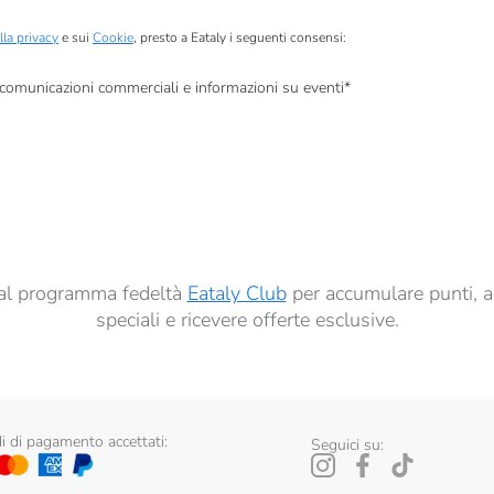
lla privacy
e sui
Cookie
, presto a Eataly i seguenti consensi:
, comunicazioni commerciali e informazioni su eventi
*
à di marketing descritte al
punto 2.F dell’Informativa sulla Privacy
dati per finalità di profilazione descritte al
punto 2.E dell’Informativa sulla Privacy
, nonché p
ai sensi del precedente punto 1.
ti al programma fedeltà
Eataly Club
per accumulare punti, a
speciali e ricevere offerte esclusive.
 di pagamento accettati:
Seguici su: