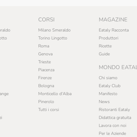
CORSI
MAGAZINE
raldo
Milano Smeraldo
Eataly Racconta
otto
Torino Lingotto
Produttori
Roma
Ricette
Genova
Guide
Trieste
MONDO EATA
Piacenza
Firenze
Chi siamo
Bologna
Eataly Club
range
Monticello d'Alba
Manifesto
Pinerolo
News
Tutti i corsi
Ristoranti Eataly
zi
Didattica gratuita
Lavora con noi
Per le Aziende