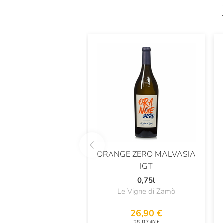
ORANGE ZERO MALVASIA
IGT
0,75l
Le Vigne di Zamò
26,90 €
35,87 €/lt