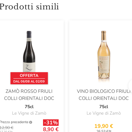
Prodotti simili
OFFERTA
DAL 06/08 AL 02/09
ZAMÒ ROSSO FRIULI
VINO BIOLOGICO FRIULI
COLLI ORIENTALI DOC
COLLI ORIENTALI DOC
75cl
75cl
Le Vigne di Zamò
Le Vigne di Zamò
-31%
Prezzo precedente
19,90 €
12,90 €
8,90 €
26,53 €/lt