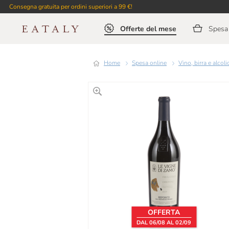
Consegna gratuita per ordini superiori a 99 €!
Offerte del mese
Spesa 
Home
Spesa online
Vino, birra e alcoli
OFFERTA
DAL 06/08 AL 02/09