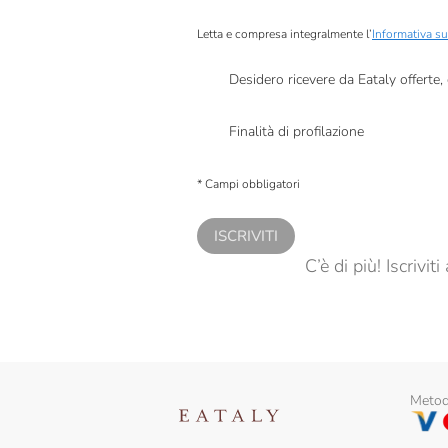
Letta e compresa integralmente l’
Informativa su
Desidero ricevere da Eataly offerte
Presto a Eataly il mio consenso per le attivit
Finalità di profilazione
Presto a Eataly il consenso per trattare i miei 
personalizzate, in caso di consenso prestato 
* Campi obbligatori
ISCRIVITI
C’è di più! Iscrivi
Metodi