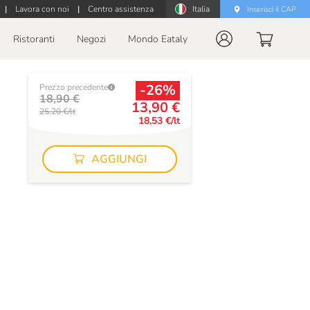
|
Lavora con noi
|
Centro assistenza
Italia
Inserisci il CAP
Ristoranti
Negozi
Mondo Eataly
-26%
Prezzo precedente
18,90 €
13,90 €
25,20 €/lt
18,53 €/lt
AGGIUNGI