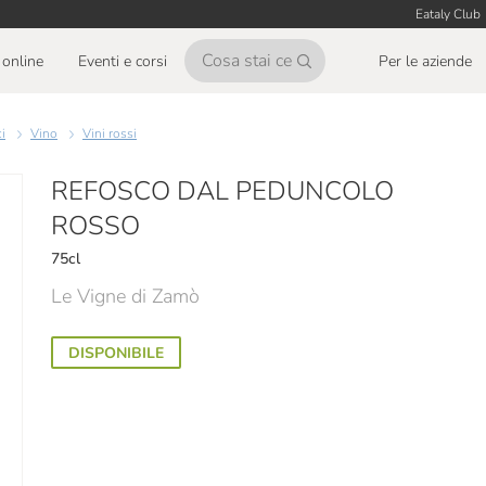
Eataly Club
online
Eventi e corsi
Per le aziende
ci
Vino
Vini rossi
REFOSCO DAL PEDUNCOLO
ROSSO
75cl
Le Vigne di Zamò
DISPONIBILE