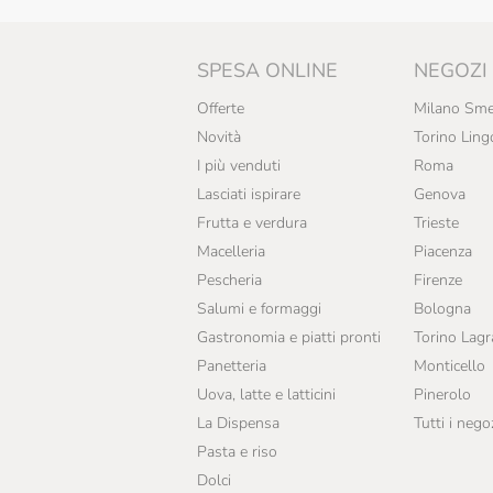
SPESA ONLINE
NEGOZI
Offerte
Milano Sme
Novità
Torino Ling
I più venduti
Roma
Lasciati ispirare
Genova
Frutta e verdura
Trieste
Macelleria
Piacenza
Pescheria
Firenze
Salumi e formaggi
Bologna
Gastronomia e piatti pronti
Torino Lag
Panetteria
Monticello
Uova, latte e latticini
Pinerolo
La Dispensa
Tutti i nego
Pasta e riso
Dolci