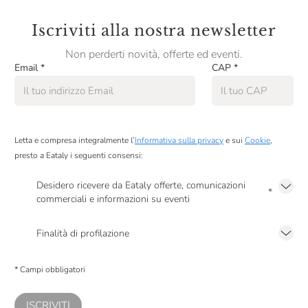
Iscriviti alla nostra newsletter
Non perderti novità, offerte ed eventi.
Email
*
CAP
*
Letta e compresa integralmente l’
Informativa sulla privacy
e sui
Cookie
,
presto a Eataly i seguenti consensi:
Desidero ricevere da Eataly offerte, comunicazioni
*
commerciali e informazioni su eventi
Presto a Eataly il mio consenso per le attività di marketing descritte al
punto
2.F dell’Informativa sulla Privacy
Finalità di profilazione
Presto a Eataly il consenso per trattare i miei dati per finalità di profilazione
descritte al
punto 2.E dell’Informativa sulla Privacy
, nonché per propormi
* Campi obbligatori
comunicazioni commerciali personalizzate, in caso di consenso prestato ai
sensi del precedente punto 1.
ISCRIVITI