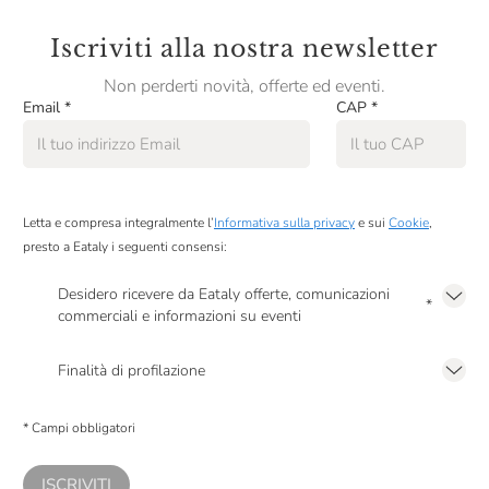
Iscriviti alla nostra newsletter
Non perderti novità, offerte ed eventi.
Email
*
CAP
*
Letta e compresa integralmente l’
Informativa sulla privacy
e sui
Cookie
,
presto a Eataly i seguenti consensi:
Desidero ricevere da Eataly offerte, comunicazioni
*
commerciali e informazioni su eventi
Presto a Eataly il mio consenso per le attività di marketing descritte al
punto
2.F dell’Informativa sulla Privacy
Finalità di profilazione
Presto a Eataly il consenso per trattare i miei dati per finalità di profilazione
descritte al
punto 2.E dell’Informativa sulla Privacy
, nonché per propormi
* Campi obbligatori
comunicazioni commerciali personalizzate, in caso di consenso prestato ai
sensi del precedente punto 1.
ISCRIVITI