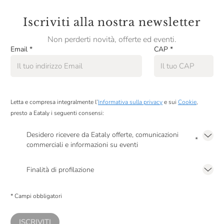
Iscriviti alla nostra newsletter
Non perderti novità, offerte ed eventi.
Email
*
CAP
*
Letta e compresa integralmente l’
Informativa sulla privacy
e sui
Cookie
,
presto a Eataly i seguenti consensi:
Desidero ricevere da Eataly offerte, comunicazioni
*
commerciali e informazioni su eventi
Presto a Eataly il mio consenso per le attività di marketing descritte al
punto
2.F dell’Informativa sulla Privacy
Finalità di profilazione
Presto a Eataly il consenso per trattare i miei dati per finalità di profilazione
descritte al
punto 2.E dell’Informativa sulla Privacy
, nonché per propormi
* Campi obbligatori
comunicazioni commerciali personalizzate, in caso di consenso prestato ai
sensi del precedente punto 1.
ISCRIVITI