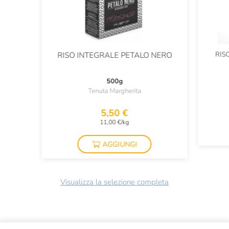
RIS
RISO INTEGRALE PETALO NERO
500g
Tenuta Margherita
5,50 €
11,00 €/kg
AGGIUNGI
Visualizza la selezione completa