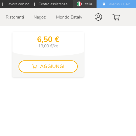
|
Lavora con noi
|
Centro assistenza
Italia
Inserisci il CAP
Ristoranti
Negozi
Mondo Eataly
6,50 €
13,00 €/kg
AGGIUNGI