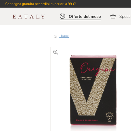
Consegna gratuita per ordini superiori a 99 €!
Offerte del mese
Spesa 
Home