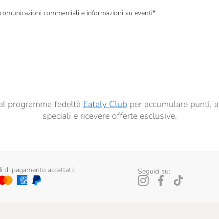
, comunicazioni commerciali e informazioni su eventi
*
à di marketing descritte al
punto 2.F dell’Informativa sulla Privacy
dati per finalità di profilazione descritte al
punto 2.E dell’Informativa sulla Privacy
, nonché p
ai sensi del precedente punto 1.
ti al programma fedeltà
Eataly Club
per accumulare punti, a
speciali e ricevere offerte esclusive.
 di pagamento accettati:
Seguici su: