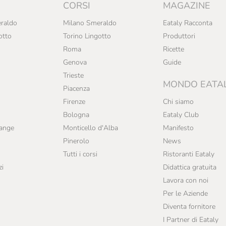
CORSI
MAGAZINE
raldo
Milano Smeraldo
Eataly Racconta
otto
Torino Lingotto
Produttori
Roma
Ricette
Genova
Guide
Trieste
MONDO EATA
Piacenza
Firenze
Chi siamo
Bologna
Eataly Club
range
Monticello d'Alba
Manifesto
Pinerolo
News
Tutti i corsi
Ristoranti Eataly
zi
Didattica gratuita
Lavora con noi
Per le Aziende
Diventa fornitore
I Partner di Eataly