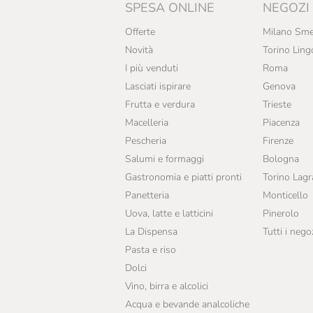
SPESA ONLINE
NEGOZI
Offerte
Milano Sme
Novità
Torino Ling
I più venduti
Roma
Lasciati ispirare
Genova
Frutta e verdura
Trieste
Macelleria
Piacenza
Pescheria
Firenze
Salumi e formaggi
Bologna
Gastronomia e piatti pronti
Torino Lag
Panetteria
Monticello
Uova, latte e latticini
Pinerolo
La Dispensa
Tutti i nego
Pasta e riso
Dolci
Vino, birra e alcolici
Acqua e bevande analcoliche