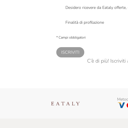
Desidero ricevere da Eataly offerte
Presto a Eataly il mio consenso per le attivit
Finalità di profilazione
Presto a Eataly il consenso per trattare i miei 
personalizzate, in caso di consenso prestato 
* Campi obbligatori
ISCRIVITI
C’è di più! Iscrivi
Metodi