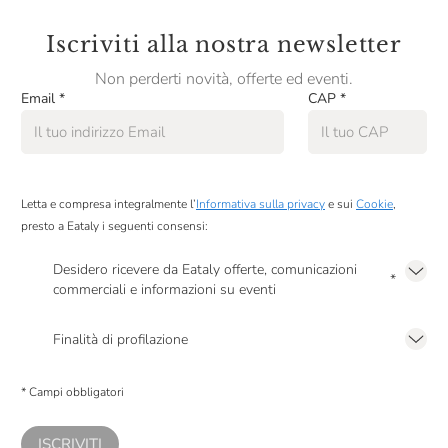
Iscriviti alla nostra newsletter
Non perderti novità, offerte ed eventi.
Email
*
CAP
*
Letta e compresa integralmente l’
Informativa sulla privacy
e sui
Cookie
,
presto a Eataly i seguenti consensi:
Desidero ricevere da Eataly offerte, comunicazioni
*
commerciali e informazioni su eventi
Presto a Eataly il mio consenso per le attività di marketing descritte al
punto
2.F dell’Informativa sulla Privacy
Finalità di profilazione
Presto a Eataly il consenso per trattare i miei dati per finalità di profilazione
descritte al
punto 2.E dell’Informativa sulla Privacy
, nonché per propormi
* Campi obbligatori
comunicazioni commerciali personalizzate, in caso di consenso prestato ai
sensi del precedente punto 1.
ISCRIVITI