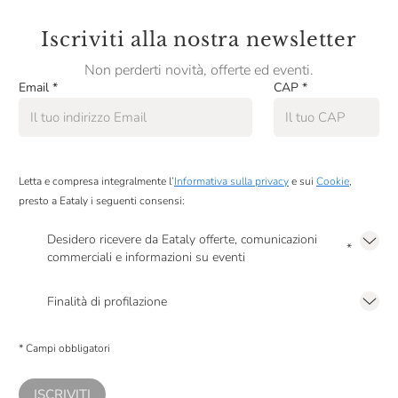
Iscriviti alla nostra newsletter
Non perderti novità, offerte ed eventi.
Email
*
CAP
*
Letta e compresa integralmente l’
Informativa sulla privacy
e sui
Cookie
,
presto a Eataly i seguenti consensi:
Desidero ricevere da Eataly offerte, comunicazioni
*
commerciali e informazioni su eventi
Presto a Eataly il mio consenso per le attività di marketing descritte al
punto
2.F dell’Informativa sulla Privacy
Finalità di profilazione
Presto a Eataly il consenso per trattare i miei dati per finalità di profilazione
descritte al
punto 2.E dell’Informativa sulla Privacy
, nonché per propormi
* Campi obbligatori
comunicazioni commerciali personalizzate, in caso di consenso prestato ai
sensi del precedente punto 1.
ISCRIVITI