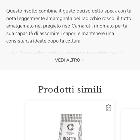
Questo risotto combina il gusto deciso dello speck con la
nota leggermente amarognola del radicchio rosso, il tutto
amalgamato nel pregiato riso Carnaroli, rinomato per la
sua capacità di assorbire i sapori e mantenere una
consistenza ideale dopo la cottura.
Il riso Speck e Radicchio contiene nella confezione già
VEDI ALTRO
tutto il necessario per la cottura e degustazione.
Acquistalo e trasforma ogni piatto in un'esperienza
gourmet.
Prodotti simili