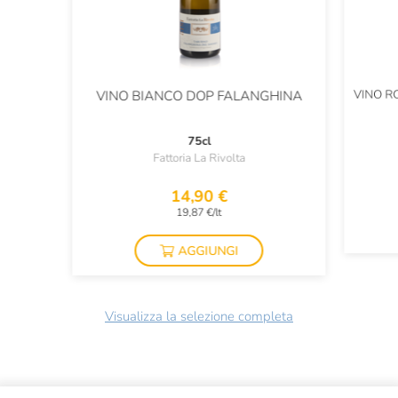
VINO R
VINO BIANCO DOP FALANGHINA
75cl
Fattoria La Rivolta
14,90 €
19,87 €/lt
AGGIUNGI
Visualizza la selezione completa