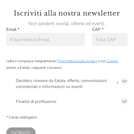
Iscriviti alla nostra newsletter
Non perderti novità, offerte ed eventi.
Email
*
CAP
*
Letta e compresa integralmente l’
Informativa sulla privacy
e sui
Cookie
,
presto a Eataly i seguenti consensi:
Desidero ricevere da Eataly offerte, comunicazioni
*
commerciali e informazioni su eventi
Presto a Eataly il mio consenso per le attività di marketing descritte al
punto
2.F dell’Informativa sulla Privacy
Finalità di profilazione
Presto a Eataly il consenso per trattare i miei dati per finalità di profilazione
descritte al
punto 2.E dell’Informativa sulla Privacy
, nonché per propormi
* Campi obbligatori
comunicazioni commerciali personalizzate, in caso di consenso prestato ai
sensi del precedente punto 1.
ISCRIVITI