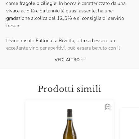
come fragole o ciliegie
. In bocca è caratterizzato da una
vivace acidità e da tannicità quasi assente, ha una
gradazione alcolica del 12,5% e si consiglia di servirlo
fresco.
Il vino rosato Fattoria la Rivolta, oltre ad essere un
eccellente vino per aperitivi, può essere bevuto
con il
crudo di pesce, ma anche con la frittura mista di paranza
VEDI ALTRO
oppure con paste e risotti. Le sue caratteristiche
organolettiche lo rendono adatto anche a essere abbinato
a carni bianche e salumi dal gusto delicato.
Prodotti simili