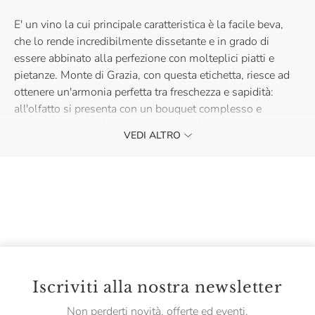
E' un vino la cui principale caratteristica è la facile beva,
che lo rende incredibilmente dissetante e in grado di
essere abbinato alla perfezione con molteplici piatti e
pietanze. Monte di Grazia, con questa etichetta, riesce ad
ottenere un'armonia perfetta tra freschezza e sapidità:
all'olfatto si presenta con un bouquet complesso e
intenso, con note fruttate di ciliegia e fragole che si
VEDI ALTRO
incontrano con dei sentori di erbe aromatiche.
Fresco, minerale e con un finale piacevolemente
persistente è il vino perfetto per i tuoi aperitivi estivi, in
terrazza in città o al mare.
Iscriviti alla nostra newsletter
Non perderti novità, offerte ed eventi.