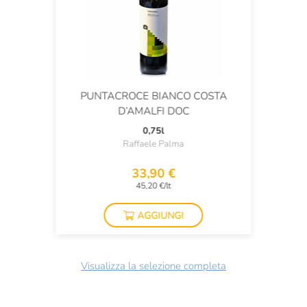
lunghissimo su note di pompelmo rosa.
Versatile in abbinamento, è perfetto sodale di antipasti di
salumi misti, piatti di pesce, in particolare crostacei. Da
provare con un’orata all’acqua pazza.
PUNTACROCE BIANCO COSTA
D’AMALFI DOC
0,75l
Raffaele Palma
33,90 €
45,20 €/lt
AGGIUNGI
Visualizza la selezione completa