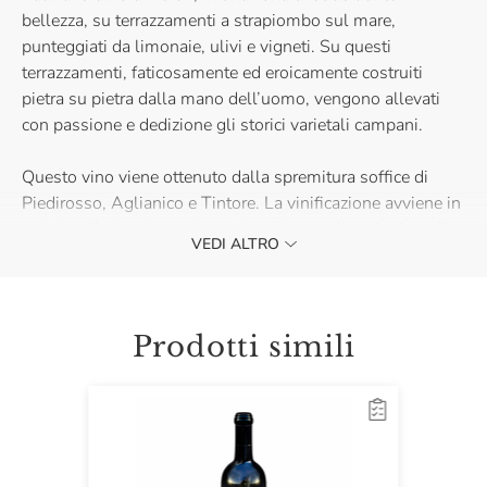
bellezza, su terrazzamenti a strapiombo sul mare,
punteggiati da limonaie, ulivi e vigneti. Su questi
terrazzamenti, faticosamente ed eroicamente costruiti
pietra su pietra dalla mano dell’uomo, vengono allevati
con passione e dedizione gli storici varietali campani.
Questo vino viene ottenuto dalla spremitura soffice di
Piedirosso, Aglianico e Tintore. La vinificazione avviene in
acciaio e il vino riposa in cantina almeno 4 anni prima di
VEDI ALTRO
essere messo in commercio. È un rosato che sa
invecchiare e col passare del tempo mantiene la sua
freschezza e acquisisce complessità ed eleganza. Nel
calice si presenta di un bellissimo rosa cerasuolo brillante,
Prodotti simili
con riflessi aranciati. Al naso il bouquet è intenso e
complesso: frutti di bosco, gelatina di ribes e lamponi,
melagrana, arancia sanguinella, note floreali di peonia e
accenni speziati di chiodi di garofano e liquirizia. In bocca è
succoso, di buon corpo, fresco e sapido, chiude