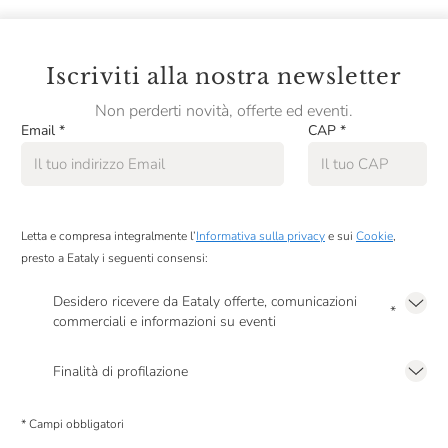
Iscriviti alla nostra newsletter
Non perderti novità, offerte ed eventi.
Email
*
CAP
*
Letta e compresa integralmente l’
Informativa sulla privacy
e sui
Cookie
,
presto a Eataly i seguenti consensi:
Desidero ricevere da Eataly offerte, comunicazioni
*
commerciali e informazioni su eventi
Presto a Eataly il mio consenso per le attività di marketing descritte al
punto
2.F dell’Informativa sulla Privacy
Finalità di profilazione
Presto a Eataly il consenso per trattare i miei dati per finalità di profilazione
descritte al
punto 2.E dell’Informativa sulla Privacy
, nonché per propormi
* Campi obbligatori
comunicazioni commerciali personalizzate, in caso di consenso prestato ai
sensi del precedente punto 1.