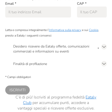
Email
*
CAP
*
Letta e compresa integralmente l’
Informativa sulla privacy
e sui
Cookie
,
presto a Eataly i seguenti consensi:
Desidero ricevere da Eataly offerte, comunicazioni
*
commerciali e informazioni su eventi
Presto a Eataly il mio consenso per le attività di marketing descritte al
punto
2.F dell’Informativa sulla Privacy
Finalità di profilazione
Presto a Eataly il consenso per trattare i miei dati per finalità di profilazione
descritte al
punto 2.E dell’Informativa sulla Privacy
, nonché per propormi
* Campi obbligatori
comunicazioni commerciali personalizzate, in caso di consenso prestato ai
sensi del precedente punto 1.
ISCRIVITI
C’è di più! Iscriviti al programma fedeltà
Eataly
Club
per accumulare punti, accedere a
vantaggi speciali e ricevere offerte esclusive.