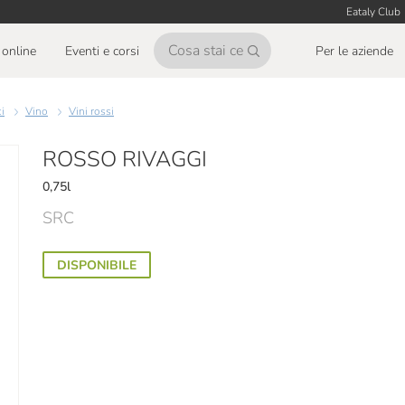
Eataly Club
online
Eventi e corsi
Per le aziende
ci
Vino
Vini rossi
ROSSO RIVAGGI
0,75l
SRC
DISPONIBILE