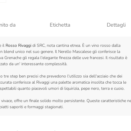
nito da
Etichetta
Dettagli
e il
Rosso Rivaggi
di SRC, nota cantina etnea. È un vino rosso dalla
blend unico nel suo genere. Il Nerello Mascalese gli conferisce la
uva Grenache gli regala l'elegante finezza delle uve francesi. Il risultato è
izzato da un' interessante complessità.
re step ben precisi che prevedono l'utilizzo sia dell'acciaio che dei
curata conferisce al Rivaggi una palette aromatica insolita che tocca le
pettabili quanto piacevoli umori di liquirizia, pepe nero, terra e cuoio.
 vivace, offre un finale solido molto persistente. Queste caratteristiche n
iatti saporiti e formaggi stagionati.