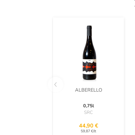
ALBERELLO
0,75l
SRC
44,90 €
59,87 €/lt