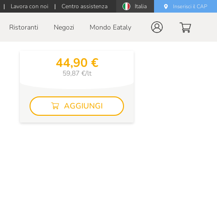
|
Lavora con noi
|
Centro assistenza
Italia
Inserisci il CAP
Ristoranti
Negozi
Mondo Eataly
44,90 €
59,87 €/lt
AGGIUNGI