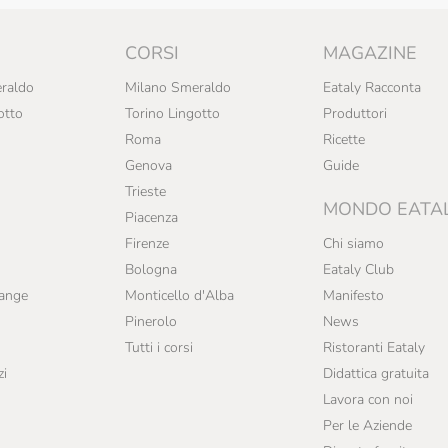
CORSI
MAGAZINE
raldo
Milano Smeraldo
Eataly Racconta
otto
Torino Lingotto
Produttori
Roma
Ricette
Genova
Guide
Trieste
MONDO EATA
Piacenza
Firenze
Chi siamo
Bologna
Eataly Club
range
Monticello d'Alba
Manifesto
Pinerolo
News
Tutti i corsi
Ristoranti Eataly
zi
Didattica gratuita
Lavora con noi
Per le Aziende