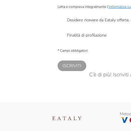
Letta e compresa integralmente l’
Informativa su
Desidero ricevere da Eataly offerte
Presto a Eataly il mio consenso per le attivit
Finalità di profilazione
Presto a Eataly il consenso per trattare i miei 
personalizzate, in caso di consenso prestato 
* Campi obbligatori
ISCRIVITI
C’è di più! Iscrivi
Metodi