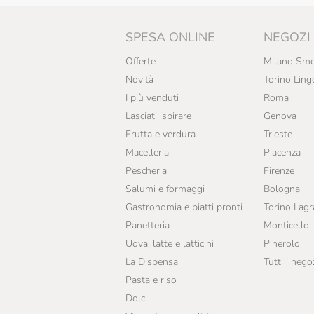
SPESA ONLINE
NEGOZI
Offerte
Milano Sme
Novità
Torino Ling
I più venduti
Roma
Lasciati ispirare
Genova
Frutta e verdura
Trieste
Macelleria
Piacenza
Pescheria
Firenze
Salumi e formaggi
Bologna
Gastronomia e piatti pronti
Torino Lag
Panetteria
Monticello
Uova, latte e latticini
Pinerolo
La Dispensa
Tutti i nego
Pasta e riso
Dolci