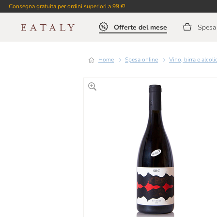
Consegna gratuita per ordini superiori a 99 €!
Offerte del mese
Spesa 
Home
Spesa online
Vino, birra e alcoli