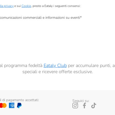
lla privacy
e sui
Cookie
, presto a Eataly i seguenti consensi:
, comunicazioni commerciali e informazioni su eventi
*
à di marketing descritte al
punto 2.F dell’Informativa sulla Privacy
dati per finalità di profilazione descritte al
punto 2.E dell’Informativa sulla Privacy
, nonché p
ai sensi del precedente punto 1.
ti al programma fedeltà
Eataly Club
per accumulare punti, a
speciali e ricevere offerte esclusive.
 di pagamento accettati:
Seguici su: