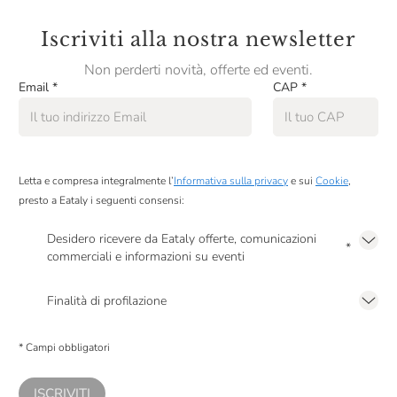
Iscriviti alla nostra newsletter
Non perderti novità, offerte ed eventi.
Email
*
CAP
*
Letta e compresa integralmente l’
Informativa sulla privacy
e sui
Cookie
,
presto a Eataly i seguenti consensi:
Desidero ricevere da Eataly offerte, comunicazioni
*
commerciali e informazioni su eventi
Presto a Eataly il mio consenso per le attività di marketing descritte al
punto
2.F dell’Informativa sulla Privacy
Finalità di profilazione
Presto a Eataly il consenso per trattare i miei dati per finalità di profilazione
descritte al
punto 2.E dell’Informativa sulla Privacy
, nonché per propormi
* Campi obbligatori
comunicazioni commerciali personalizzate, in caso di consenso prestato ai
sensi del precedente punto 1.
ISCRIVITI