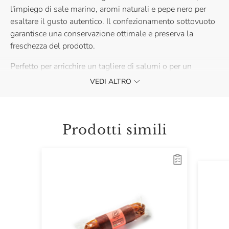
l'impiego di sale marino, aromi naturali e pepe nero per
esaltare il gusto autentico. Il confezionamento sottovuoto
garantisce una conservazione ottimale e preserva la
freschezza del prodotto.
Perfetto per arricchire un tagliere di salumi o per un
momento di convivialità, accompagnato da pane fragrante
VEDI ALTRO
e un buon calice di vino.
Prodotti simili