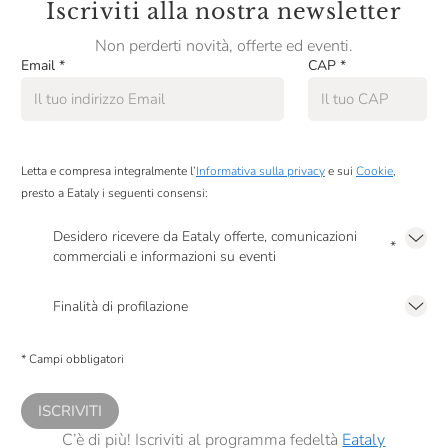
Iscriviti alla nostra newsletter
Non perderti novità, offerte ed eventi.
Email
*
CAP
*
Letta e compresa integralmente l’
Informativa sulla privacy
e sui
Cookie
,
presto a Eataly i seguenti consensi:
Desidero ricevere da Eataly offerte, comunicazioni
*
commerciali e informazioni su eventi
Presto a Eataly il mio consenso per le attività di marketing descritte al
punto
2.F dell’Informativa sulla Privacy
Finalità di profilazione
Presto a Eataly il consenso per trattare i miei dati per finalità di profilazione
descritte al
punto 2.E dell’Informativa sulla Privacy
, nonché per propormi
* Campi obbligatori
comunicazioni commerciali personalizzate, in caso di consenso prestato ai
sensi del precedente punto 1.
ISCRIVITI
C’è di più! Iscriviti al programma fedeltà
Eataly