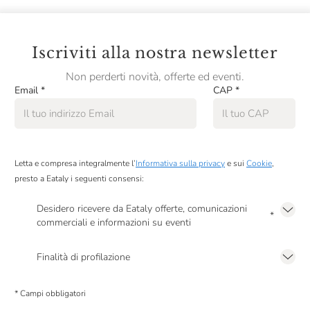
Iscriviti alla nostra newsletter
Non perderti novità, offerte ed eventi.
Email
*
CAP
*
Letta e compresa integralmente l’
Informativa sulla privacy
e sui
Cookie
,
presto a Eataly i seguenti consensi:
Desidero ricevere da Eataly offerte, comunicazioni
*
commerciali e informazioni su eventi
Presto a Eataly il mio consenso per le attività di marketing descritte al
punto
2.F dell’Informativa sulla Privacy
Finalità di profilazione
Presto a Eataly il consenso per trattare i miei dati per finalità di profilazione
descritte al
punto 2.E dell’Informativa sulla Privacy
, nonché per propormi
* Campi obbligatori
comunicazioni commerciali personalizzate, in caso di consenso prestato ai
sensi del precedente punto 1.