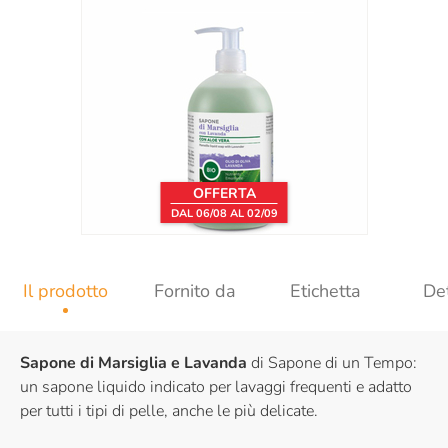
OFFERTA
DAL 06/08 AL 02/09
Il prodotto
Fornito da
Etichetta
Det
Sapone di Marsiglia e Lavanda
di Sapone di un Tempo:
un sapone liquido indicato per lavaggi frequenti e adatto
per tutti i tipi di pelle, anche le più delicate.