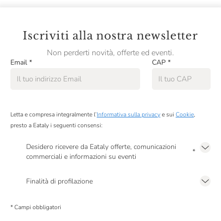
Iscriviti alla nostra newsletter
Non perderti novità, offerte ed eventi.
Email
*
CAP
*
Letta e compresa integralmente l’
Informativa sulla privacy
e sui
Cookie
,
presto a Eataly i seguenti consensi:
Desidero ricevere da Eataly offerte, comunicazioni
*
commerciali e informazioni su eventi
Presto a Eataly il mio consenso per le attività di marketing descritte al
punto
2.F dell’Informativa sulla Privacy
Finalità di profilazione
Presto a Eataly il consenso per trattare i miei dati per finalità di profilazione
descritte al
punto 2.E dell’Informativa sulla Privacy
, nonché per propormi
* Campi obbligatori
comunicazioni commerciali personalizzate, in caso di consenso prestato ai
sensi del precedente punto 1.