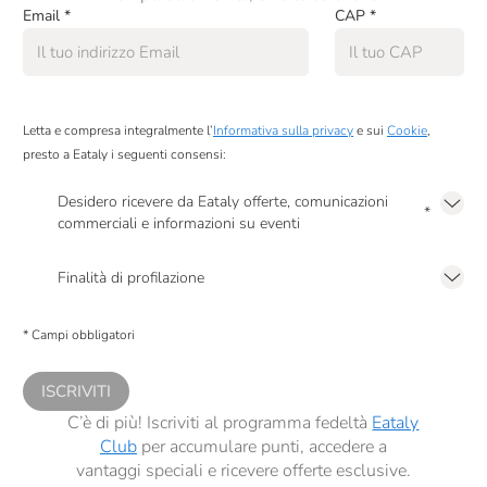
Email
*
CAP
*
Letta e compresa integralmente l’
Informativa sulla privacy
e sui
Cookie
,
presto a Eataly i seguenti consensi:
Desidero ricevere da Eataly offerte, comunicazioni
*
commerciali e informazioni su eventi
Presto a Eataly il mio consenso per le attività di marketing descritte al
punto
2.F dell’Informativa sulla Privacy
Finalità di profilazione
Presto a Eataly il consenso per trattare i miei dati per finalità di profilazione
descritte al
punto 2.E dell’Informativa sulla Privacy
, nonché per propormi
* Campi obbligatori
comunicazioni commerciali personalizzate, in caso di consenso prestato ai
sensi del precedente punto 1.
ISCRIVITI
C’è di più! Iscriviti al programma fedeltà
Eataly
Club
per accumulare punti, accedere a
vantaggi speciali e ricevere offerte esclusive.