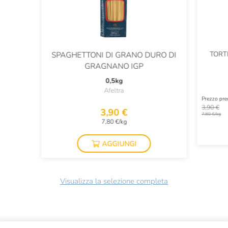
TORT
SPAGHETTONI DI GRANO DURO DI
GRAGNANO IGP
0,5kg
Afeltra
Prezzo pr
3,90 €
3,90 €
7,80 €/kg
7,80 €/kg
AGGIUNGI
Visualizza la selezione completa