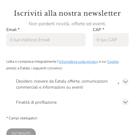
Iscriviti alla nostra newsletter
Non perderti novità, offerte ed eventi.
Email
*
CAP
*
Letta e compresa integralmente l’
Informativa sulla privacy
e sui
Cookie
,
presto a Eataly i seguenti consensi:
Desidero ricevere da Eataly offerte, comunicazioni
*
commerciali e informazioni su eventi
Presto a Eataly il mio consenso per le attività di marketing descritte al
punto
2.F dell’Informativa sulla Privacy
Finalità di profilazione
Presto a Eataly il consenso per trattare i miei dati per finalità di profilazione
descritte al
punto 2.E dell’Informativa sulla Privacy
, nonché per propormi
* Campi obbligatori
comunicazioni commerciali personalizzate, in caso di consenso prestato ai
sensi del precedente punto 1.
ISCRIVITI