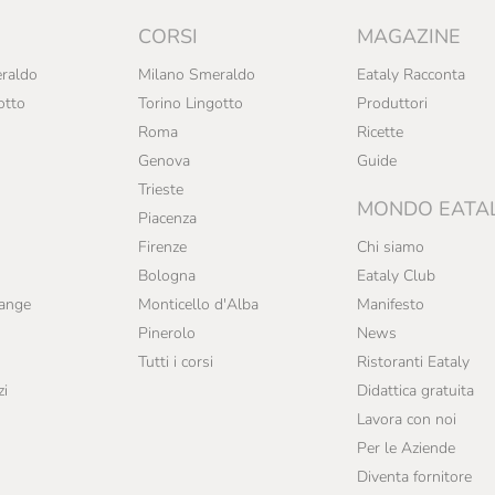
CORSI
MAGAZINE
raldo
Milano Smeraldo
Eataly Racconta
otto
Torino Lingotto
Produttori
Roma
Ricette
Genova
Guide
Trieste
MONDO EATA
Piacenza
Firenze
Chi siamo
Bologna
Eataly Club
range
Monticello d'Alba
Manifesto
Pinerolo
News
Tutti i corsi
Ristoranti Eataly
zi
Didattica gratuita
Lavora con noi
Per le Aziende
Diventa fornitore