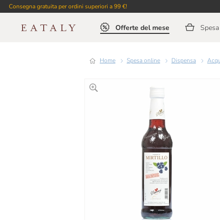
Consegna gratuita per ordini superiori a 99 €!
Offerte del mese
Spesa 
Home
Spesa online
Dispensa
Acq