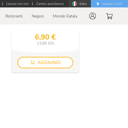
|
Lavora con noi
|
Centro assistenza
Italia
Inserisci il CAP
Ristoranti
Negozi
Mondo Eataly
6,90 €
13,80 €/lt
AGGIUNGI