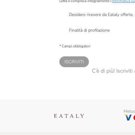
Letta e compresa integralmente l’
Informativa su
Desidero ricevere da Eataly offerte
Presto a Eataly il mio consenso per le attivit
Finalità di profilazione
Presto a Eataly il consenso per trattare i miei 
personalizzate, in caso di consenso prestato 
* Campi obbligatori
ISCRIVITI
C’è di più! Iscrivi
Metodi