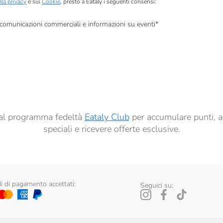
lla privacy
e sui
Cookie
, presto a Eataly i seguenti consensi:
, comunicazioni commerciali e informazioni su eventi
*
à di marketing descritte al
punto 2.F dell’Informativa sulla Privacy
dati per finalità di profilazione descritte al
punto 2.E dell’Informativa sulla Privacy
, nonché p
ai sensi del precedente punto 1.
ti al programma fedeltà
Eataly Club
per accumulare punti, a
speciali e ricevere offerte esclusive.
 di pagamento accettati:
Seguici su: