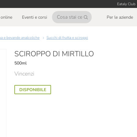
Eataly Club
online
Eventi e corsi
Per le aziende
ua e bevande analcoliche
Succhi di frutta e sciroppi
SCIROPPO DI MIRTILLO
500ml
Vincenzi
DISPONIBILE