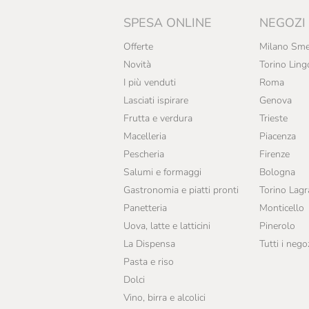
SPESA ONLINE
NEGOZI
Offerte
Milano Sme
Novità
Torino Ling
I più venduti
Roma
Lasciati ispirare
Genova
Frutta e verdura
Trieste
Macelleria
Piacenza
Pescheria
Firenze
Salumi e formaggi
Bologna
Gastronomia e piatti pronti
Torino Lag
Panetteria
Monticello
Uova, latte e latticini
Pinerolo
La Dispensa
Tutti i nego
Pasta e riso
Dolci
Vino, birra e alcolici