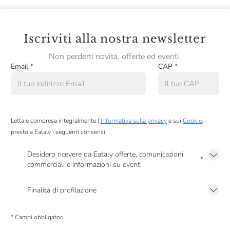
Se sei interessato a lezioni di cucina per bambini e
ragazzi, visita la nostra categoria Corsi per bambini
Iscriviti alla nostra newsletter
Non perderti novità, offerte ed eventi.
Email
*
CAP
*
Letta e compresa integralmente l’
Informativa sulla privacy
e sui
Cookie
,
presto a Eataly i seguenti consensi:
Desidero ricevere da Eataly offerte, comunicazioni
*
commerciali e informazioni su eventi
Presto a Eataly il mio consenso per le attività di marketing descritte al
punto
2.F dell’Informativa sulla Privacy
Finalità di profilazione
Presto a Eataly il consenso per trattare i miei dati per finalità di profilazione
descritte al
punto 2.E dell’Informativa sulla Privacy
, nonché per propormi
* Campi obbligatori
comunicazioni commerciali personalizzate, in caso di consenso prestato ai
sensi del precedente punto 1.