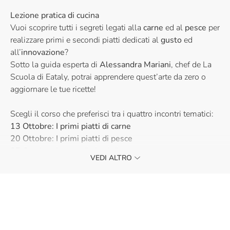
Lezione pratica di cucina
Vuoi scoprire tutti i segreti legati alla
carne
ed al
pesce
per
realizzare primi e secondi piatti dedicati al
gusto
ed
all’
innovazione
?
Sotto la guida esperta di
Alessandra Mariani
, chef de La
Scuola di Eataly, potrai apprendere quest’arte da zero o
aggiornare le tue ricette!
Scegli il corso che preferisci tra i quattro incontri tematici:
13 Ottobre: I primi piatti di carne
20 Ottobre: I primi piatti di pesce
27 Ottobre: I secondi piatti di carne
VEDI ALTRO
3 Novembre: I secondi piatti di pesce
Vi aspettiamo!
La partecipazione ai nostri corsi è riservata ad un
pubblico maggiorenne.