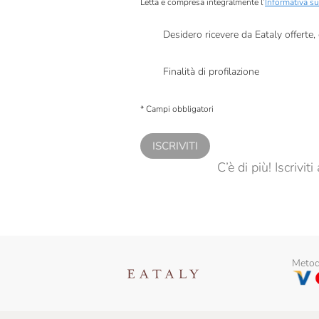
Letta e compresa integralmente l’
Informativa su
Desidero ricevere da Eataly offerte
Presto a Eataly il mio consenso per le attivit
Finalità di profilazione
Presto a Eataly il consenso per trattare i miei 
personalizzate, in caso di consenso prestato 
* Campi obbligatori
ISCRIVITI
C’è di più! Iscrivi
Metodi