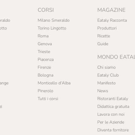
CORSI
MAGAZINE
raldo
Milano Smeraldo
Eataly Racconta
otto
Torino Lingotto
Produttori
Roma
Ricette
Genova
Guide
Trieste
MONDO EATA
Piacenza
Firenze
Chi siamo
Bologna
Eataly Club
range
Monticello d'Alba
Manifesto
Pinerolo
News
Tutti i corsi
Ristoranti Eataly
zi
Didattica gratuita
Lavora con noi
Per le Aziende
Diventa fornitore