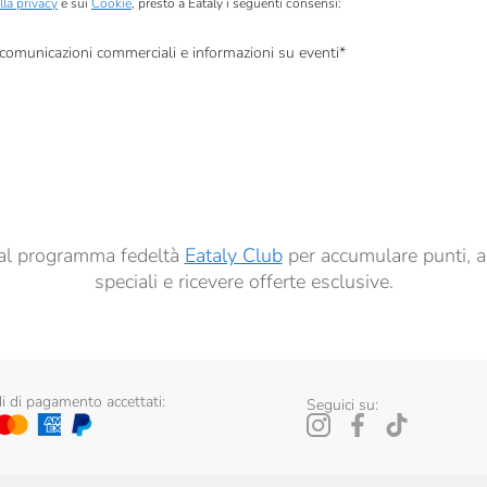
lla privacy
e sui
Cookie
, presto a Eataly i seguenti consensi:
, comunicazioni commerciali e informazioni su eventi
*
à di marketing descritte al
punto 2.F dell’Informativa sulla Privacy
dati per finalità di profilazione descritte al
punto 2.E dell’Informativa sulla Privacy
, nonché p
ai sensi del precedente punto 1.
ti al programma fedeltà
Eataly Club
per accumulare punti, a
speciali e ricevere offerte esclusive.
 di pagamento accettati:
Seguici su: