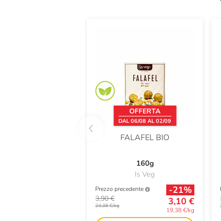
OFFERTA
DAL 06/08 AL 02/09
FALAFEL BIO
160g
Is Veg
-21%
Prezzo precedente
3,90 €
3,10 €
24,38 €/kg
19,38 €/kg