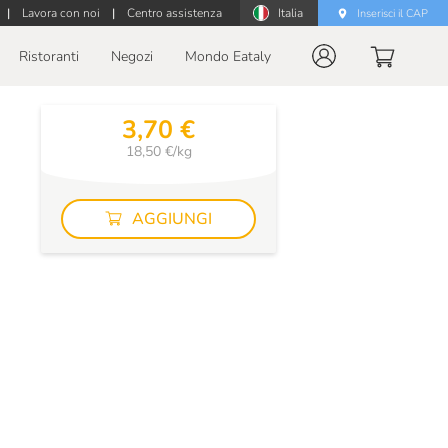
|
Lavora con noi
|
Centro assistenza
Italia
Inserisci il CAP
Ristoranti
Negozi
Mondo Eataly
3,70 €
18,50 €/kg
AGGIUNGI