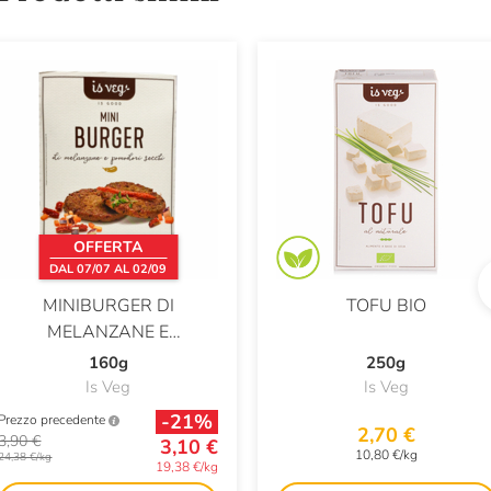
OFFERTA
DAL 07/07 AL 02/09
MINIBURGER DI
TOFU BIO
MELANZANE E
POMODORI SECCHI
160g
250g
Is Veg
Is Veg
-21%
Prezzo precedente
2,70 €
3,90 €
3,10 €
10,80 €/kg
24,38 €/kg
19,38 €/kg