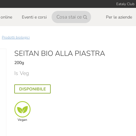
Eataly Club
online
Eventi e corsi
Per le aziende
Prodotti biologici
SEITAN BIO ALLA PIASTRA
200g
Is Veg
DISPONIBILE
Vegan