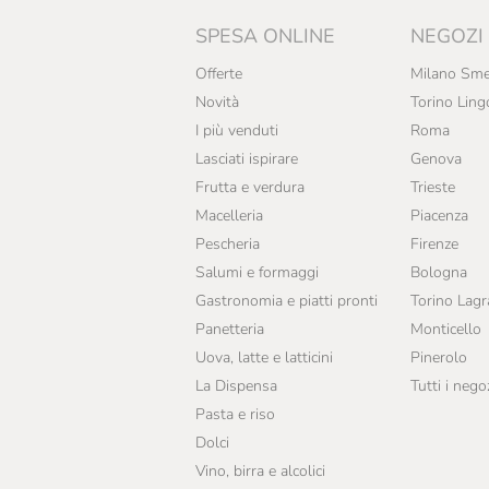
SPESA ONLINE
NEGOZI
Offerte
Milano Sme
Novità
Torino Ling
I più venduti
Roma
Lasciati ispirare
Genova
Frutta e verdura
Trieste
Macelleria
Piacenza
Pescheria
Firenze
Salumi e formaggi
Bologna
Gastronomia e piatti pronti
Torino Lag
Panetteria
Monticello
Uova, latte e latticini
Pinerolo
La Dispensa
Tutti i nego
Pasta e riso
Dolci
Vino, birra e alcolici