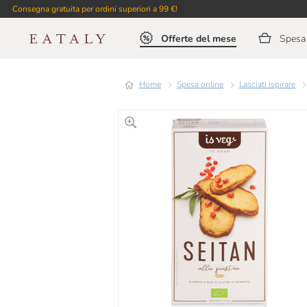
Consegna gratuita per ordini superiori a 99 €!
Offerte del mese
Spesa 
Home
Spesa online
Lasciati ispirare