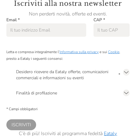
Iscriviti alla nostra newsletter
Non perderti novità, offerte ed eventi.
Email
*
CAP
*
Letta e compresa integralmente l’
Informativa sulla privacy
e sui
Cookie
,
presto a Eataly i seguenti consensi:
Desidero ricevere da Eataly offerte, comunicazioni
*
commerciali e informazioni su eventi
Presto a Eataly il mio consenso per le attività di marketing descritte al
punto
2.F dell’Informativa sulla Privacy
Finalità di profilazione
Presto a Eataly il consenso per trattare i miei dati per finalità di profilazione
descritte al
punto 2.E dell’Informativa sulla Privacy
, nonché per propormi
* Campi obbligatori
comunicazioni commerciali personalizzate, in caso di consenso prestato ai
sensi del precedente punto 1.
ISCRIVITI
C’è di più! Iscriviti al programma fedeltà
Eataly