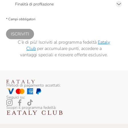
2.F dell’Informativa sulla Privacy
Finalità di profilazione
Presto a Eataly il consenso per trattare i miei dati per finalità di profilazione
descritte al
punto 2.E dell’Informativa sulla Privacy
, nonché per propormi
* Campi obbligatori
comunicazioni commerciali personalizzate, in caso di consenso prestato ai
sensi del precedente punto 1.
ISCRIVITI
C’è di più! Iscriviti al programma fedeltà
Eataly
Club
per accumulare punti, accedere a
vantaggi speciali e ricevere offerte esclusive.
Metodi di pagamento accettati:
Seguici su:
Scopri il programma fedeltà: