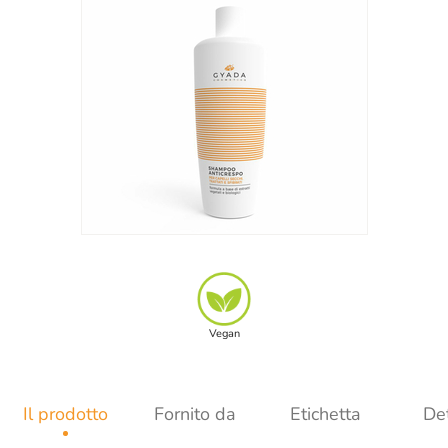
Vegan
Il prodotto
Fornito da
Etichetta
Det