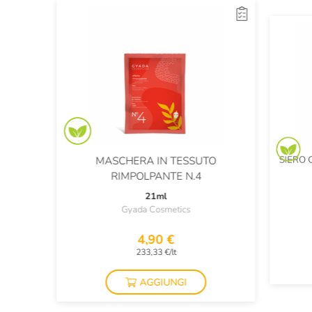
shampoo. La maschera anticrespo di Gyada Cosmetics
renderà le chiome setose e soffici.
SIERO 
MASCHERA IN TESSUTO
RIMPOLPANTE N.4
21ml
Gyada Cosmetics
4,90 €
233,33 €/lt
AGGIUNGI