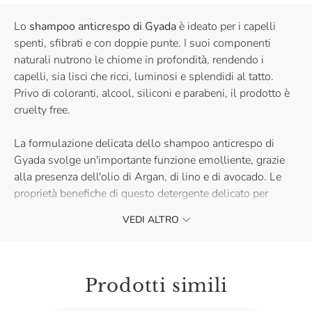
Lo
shampoo anticrespo di Gyada
è ideato per i capelli
spenti, sfibrati e con doppie punte. I suoi componenti
naturali nutrono le chiome in profondità, rendendo i
capelli, sia lisci che ricci, luminosi e splendidi al tatto.
Privo di coloranti, alcool, siliconi e parabeni, il prodotto è
cruelty free.
La formulazione delicata dello shampoo anticrespo di
Gyada svolge un'importante funzione emolliente, grazie
alla presenza dell'olio di Argan, di lino e di avocado. Le
proprietà benefiche di questo detergente delicato per
capelli sono garantite dagli estratti di malva, dagli idrolati
VEDI ALTRO
di fiordaliso e rosa, in sinergia con le proteine della soia.
Per eliminare l'effetto elettrostatico dei capelli ricci, detergi
i tuoi capelli con lo shampoo anticrespo Gyada e
Prodotti simili
combinalo allo spray anticrespo. Se i capelli sono
particolarmente sfibrati e secci, applica un'impacco pre-