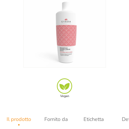
Vegan
Il prodotto
Fornito da
Etichetta
Det