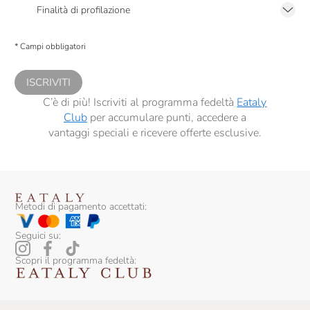
2.F dell’Informativa sulla Privacy
Finalità di profilazione
Presto a Eataly il consenso per trattare i miei dati per finalità di profilazione
descritte al
punto 2.E dell’Informativa sulla Privacy
, nonché per propormi
* Campi obbligatori
comunicazioni commerciali personalizzate, in caso di consenso prestato ai
sensi del precedente punto 1.
ISCRIVITI
C’è di più! Iscriviti al programma fedeltà
Eataly
Club
per accumulare punti, accedere a
vantaggi speciali e ricevere offerte esclusive.
Metodi di pagamento accettati:
Seguici su:
Scopri il programma fedeltà: