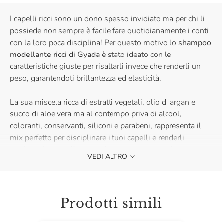
I capelli ricci sono un dono spesso invidiato ma per chi li
possiede non sempre è facile fare quotidianamente i conti
con la loro poca disciplina! Per questo motivo lo
shampoo
modellante ricci di Gyada
è stato ideato con le
caratteristiche giuste per risaltarli invece che renderli un
peso, garantendoti brillantezza ed elasticità.
La sua miscela ricca di estratti vegetali, olio di argan e
succo di aloe vera ma al contempo priva di alcool,
coloranti, conservanti, siliconi e parabeni, rappresenta il
mix perfetto per disciplinare i tuoi capelli e renderli
morbidi al tatto offrendoti al contempo un prodotto vegan,
VEDI ALTRO
cruelty free e nickel tested.
Lo shampoo modellante ricci Gyada ti garantisce inoltre
un'azione detergente non aggressiva grazie alla presenza
Prodotti simili
di tensioattivi delicati che non appesantiscono il capello
aumentandone di conseguenza anche il volume.