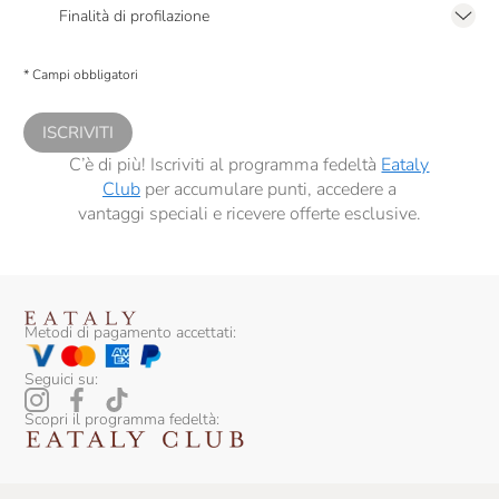
2.F dell’Informativa sulla Privacy
Finalità di profilazione
Presto a Eataly il consenso per trattare i miei dati per finalità di profilazione
descritte al
punto 2.E dell’Informativa sulla Privacy
, nonché per propormi
* Campi obbligatori
comunicazioni commerciali personalizzate, in caso di consenso prestato ai
sensi del precedente punto 1.
ISCRIVITI
C’è di più! Iscriviti al programma fedeltà
Eataly
Club
per accumulare punti, accedere a
vantaggi speciali e ricevere offerte esclusive.
Metodi di pagamento accettati:
Seguici su:
Scopri il programma fedeltà: