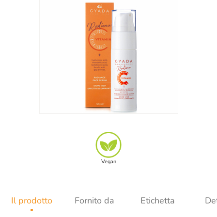
Vegan
Il prodotto
Fornito da
Etichetta
Det