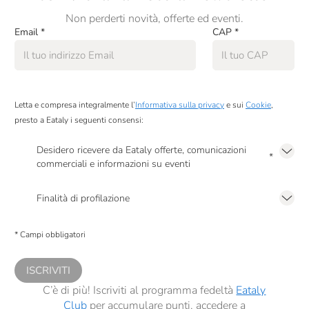
Non perderti novità, offerte ed eventi.
Email
*
CAP
*
Letta e compresa integralmente l’
Informativa sulla privacy
e sui
Cookie
,
presto a Eataly i seguenti consensi:
Desidero ricevere da Eataly offerte, comunicazioni
*
commerciali e informazioni su eventi
Presto a Eataly il mio consenso per le attività di marketing descritte al
punto
2.F dell’Informativa sulla Privacy
Finalità di profilazione
Presto a Eataly il consenso per trattare i miei dati per finalità di profilazione
descritte al
punto 2.E dell’Informativa sulla Privacy
, nonché per propormi
* Campi obbligatori
comunicazioni commerciali personalizzate, in caso di consenso prestato ai
sensi del precedente punto 1.
ISCRIVITI
C’è di più! Iscriviti al programma fedeltà
Eataly
Club
per accumulare punti, accedere a