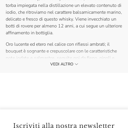
torba impiegata nella distillazione un elevato contenuto di
iodio, che ritroviamo nel carattere balsamicamente marino,
delicato e fresco di questo whisky. Viene invecchiato un
botti di rovere per almeno 12 anni, a cui segue un ulteriore
affinamento in bottiglia.
Oro lucente ed etero nel calice con riflessi ambrati; il
bouquet è sognante e crepuscolare con le caratteristiche
note iodate e salmastre, seguite poi da fieno, pinoli e
VEDI ALTRO
mela cotogna affumicata.
Sorso morbido e avvolgente,
contraddistinto da una grande e potente eleganza: frutta
matura, miele di corbezzolo, spezie e castagne affumicate
su legno d'acero.
Iscriviti alla nostra newsletter