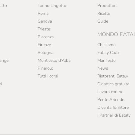
otto
Torino Lingotto
Produttori
Roma
Ricette
Genova
Guide
Trieste
MONDO EATA
Piacenza
Firenze
Chi siamo
Bologna
Eataly Club
range
Monticello d'Alba
Manifesto
Pinerolo
News
Tutti i corsi
Ristoranti Eataly
zi
Didattica gratuita
Lavora con noi
Per le Aziende
Diventa fornitore
I Partner di Eataly