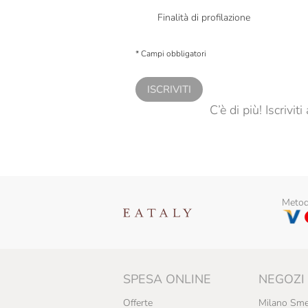
Finalità di profilazione
Presto a Eataly il consenso per trattare i miei 
personalizzate, in caso di consenso prestato 
* Campi obbligatori
ISCRIVITI
C’è di più! Iscrivi
Metodi
SPESA ONLINE
NEGOZI
Offerte
Milano Sme