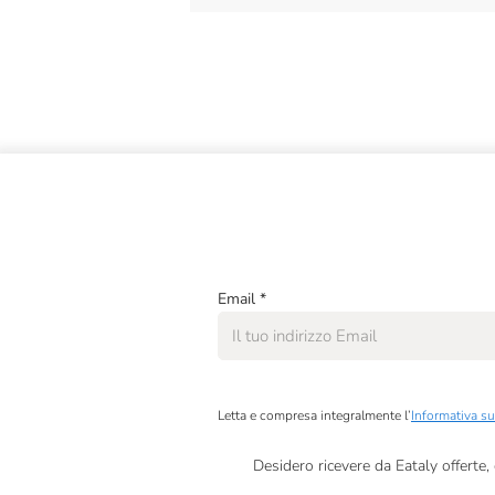
Email
*
Letta e compresa integralmente l’
Informativa su
Desidero ricevere da Eataly offerte
Presto a Eataly il mio consenso per le attivit