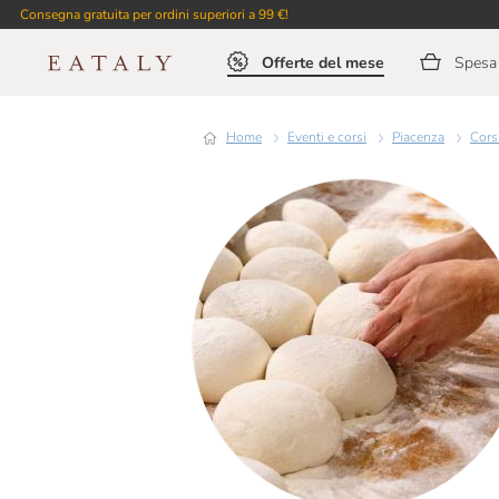
Consegna gratuita per ordini superiori a 99 €!
Offerte del mese
Spesa 
Home
Eventi e corsi
Piacenza
Cor