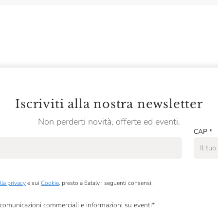
Iscriviti alla nostra newsletter
Non perderti novità, offerte ed eventi.
CAP
*
lla privacy
e sui
Cookie
, presto a Eataly i seguenti consensi:
, comunicazioni commerciali e informazioni su eventi
*
à di marketing descritte al
punto 2.F dell’Informativa sulla Privacy