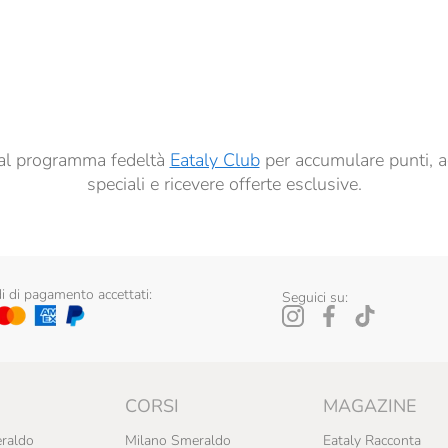
dati per finalità di profilazione descritte al
punto 2.E dell’Informativa sulla Privacy
, nonché p
ai sensi del precedente punto 1.
ti al programma fedeltà
Eataly Club
per accumulare punti, a
speciali e ricevere offerte esclusive.
 di pagamento accettati:
Seguici su:
CORSI
MAGAZINE
raldo
Milano Smeraldo
Eataly Racconta