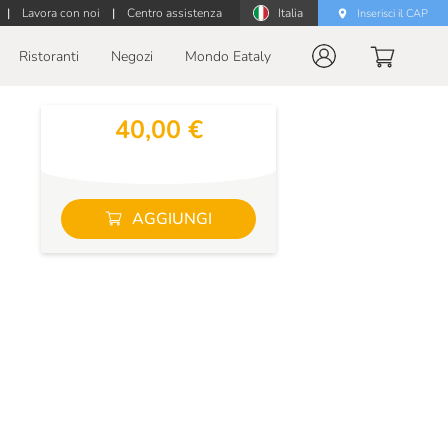
|
Lavora con noi
|
Centro assistenza
Italia
Inserisci il CAP
Ristoranti
Negozi
Mondo Eataly
40,00 €
AGGIUNGI