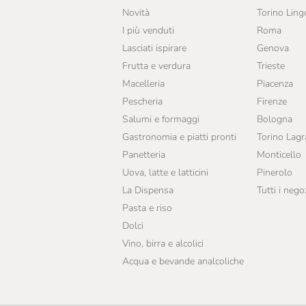
Novità
Torino Ling
I più venduti
Roma
Lasciati ispirare
Genova
Frutta e verdura
Trieste
Macelleria
Piacenza
Pescheria
Firenze
Salumi e formaggi
Bologna
Gastronomia e piatti pronti
Torino Lag
Panetteria
Monticello
Uova, latte e latticini
Pinerolo
La Dispensa
Tutti i nego
Pasta e riso
Dolci
Vino, birra e alcolici
Acqua e bevande analcoliche