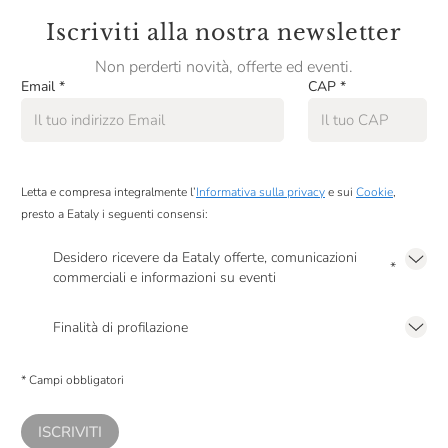
Ti aspettiamo!
Iscriviti alla nostra newsletter
Per informazioni scrivere a eatalypiacenza@eataly.it
La partecipazione ai nostri corsi è riservata ad un
Non perderti novità, offerte ed eventi.
Email
*
CAP
*
pubblico maggiorenne.
Letta e compresa integralmente l’
Informativa sulla privacy
e sui
Cookie
,
presto a Eataly i seguenti consensi:
Desidero ricevere da Eataly offerte, comunicazioni
*
commerciali e informazioni su eventi
Presto a Eataly il mio consenso per le attività di marketing descritte al
punto
2.F dell’Informativa sulla Privacy
Finalità di profilazione
Presto a Eataly il consenso per trattare i miei dati per finalità di profilazione
descritte al
punto 2.E dell’Informativa sulla Privacy
, nonché per propormi
* Campi obbligatori
comunicazioni commerciali personalizzate, in caso di consenso prestato ai
sensi del precedente punto 1.
ISCRIVITI