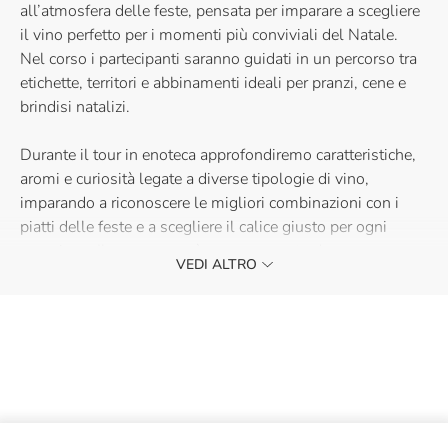
all’atmosfera delle feste, pensata per imparare a scegliere
il vino perfetto per i momenti più conviviali del Natale.
Nel corso i partecipanti saranno guidati in un percorso tra
etichette, territori e abbinamenti ideali per pranzi, cene e
brindisi natalizi.
Durante il tour in enoteca approfondiremo caratteristiche,
aromi e curiosità legate a diverse tipologie di vino,
imparando a riconoscere le migliori combinazioni con i
piatti delle feste e a scegliere il calice giusto per ogni
occasione. Il percorso sarà accompagnato da una
VEDI ALTRO
degustazione guidata di alcuni vini selezionati, per vivere
un’esperienza ancora più coinvolgente e scoprire profumi e
sapori attraverso l’assaggio.
Un’esperienza conviviale pensata per appassionati, curiosi
e wine lovers che desiderano vivere il Natale attraverso il
gusto, la scoperta e la cultura del vino.