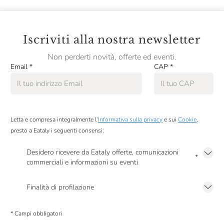
Iscriviti alla nostra newsletter
Non perderti novità, offerte ed eventi.
Email
*
CAP
*
Letta e compresa integralmente l’
Informativa sulla privacy
e sui
Cookie
,
presto a Eataly i seguenti consensi:
Desidero ricevere da Eataly offerte, comunicazioni
*
commerciali e informazioni su eventi
Presto a Eataly il mio consenso per le attività di marketing descritte al
punto
2.F dell’Informativa sulla Privacy
Finalità di profilazione
Presto a Eataly il consenso per trattare i miei dati per finalità di profilazione
descritte al
punto 2.E dell’Informativa sulla Privacy
, nonché per propormi
* Campi obbligatori
comunicazioni commerciali personalizzate, in caso di consenso prestato ai
sensi del precedente punto 1.