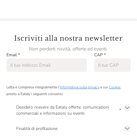
Iscriviti alla nostra newsletter
Non perderti novità, offerte ed eventi.
Email
*
CAP
*
Letta e compresa integralmente l’
Informativa sulla privacy
e sui
Cookie
,
presto a Eataly i seguenti consensi:
Desidero ricevere da Eataly offerte, comunicazioni
*
commerciali e informazioni su eventi
Presto a Eataly il mio consenso per le attività di marketing descritte al
punto
2.F dell’Informativa sulla Privacy
Finalità di profilazione
Presto a Eataly il consenso per trattare i miei dati per finalità di profilazione