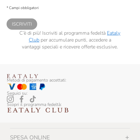
descritte al
punto 2.E dell’Informativa sulla Privacy
, nonché per propormi
* Campi obbligatori
comunicazioni commerciali personalizzate, in caso di consenso prestato ai
sensi del precedente punto 1.
ISCRIVITI
C’è di più! Iscriviti al programma fedeltà
Eataly
Club
per accumulare punti, accedere a
vantaggi speciali e ricevere offerte esclusive.
Metodi di pagamento accettati:
Seguici su:
Scopri il programma fedeltà:
SPESA ONLINE