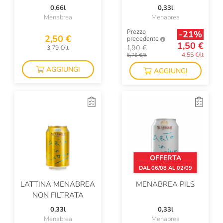
0,66l
0,33l
Menabrea
Menabrea
Prezzo
-21%
2,50 €
precedente
1,50 €
1,90 €
3,79 €/lt
4,55 €/lt
5,76 €/lt
AGGIUNGI
AGGIUNGI
OFFERTA
DAL 06/08 AL 02/09
LATTINA MENABREA
MENABREA PILS
NON FILTRATA
0,33l
0,33l
Menabrea
Menabrea