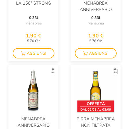
LA 150° STRONG
MENABREA
ANNIVERSARIO
0,33l
0,33l
Menabrea
Menabrea
1,90 €
1,90 €
5,76 €/lt
5,76 €/lt
AGGIUNGI
AGGIUNGI
OFFERTA
DAL 06/08 AL 02/09
MENABREA
BIRRA MENABREA
ANNIVERSARIO
NON FILTRATA