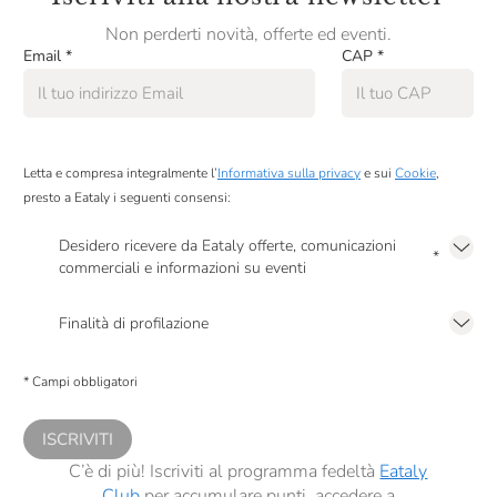
Non perderti novità, offerte ed eventi.
Email
*
CAP
*
Letta e compresa integralmente l’
Informativa sulla privacy
e sui
Cookie
,
presto a Eataly i seguenti consensi:
Desidero ricevere da Eataly offerte, comunicazioni
*
commerciali e informazioni su eventi
Presto a Eataly il mio consenso per le attività di marketing descritte al
punto
2.F dell’Informativa sulla Privacy
Finalità di profilazione
Presto a Eataly il consenso per trattare i miei dati per finalità di profilazione
descritte al
punto 2.E dell’Informativa sulla Privacy
, nonché per propormi
* Campi obbligatori
comunicazioni commerciali personalizzate, in caso di consenso prestato ai
sensi del precedente punto 1.
ISCRIVITI
C’è di più! Iscriviti al programma fedeltà
Eataly
Club
per accumulare punti, accedere a