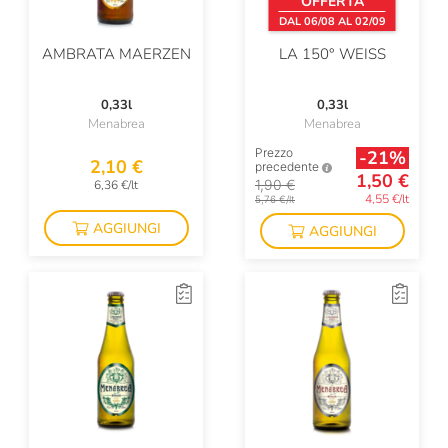
OFFERTA
DAL 06/08 AL 02/09
AMBRATA MAERZEN
LA 150° WEISS
0,33l
0,33l
Menabrea
Menabrea
Prezzo
-21%
2,10 €
precedente
1,50 €
1,90 €
6,36 €/lt
4,55 €/lt
5,76 €/lt
AGGIUNGI
AGGIUNGI