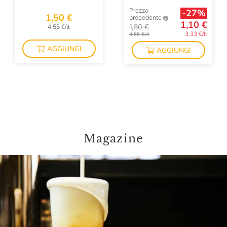
Prezzo
-27%
1,50 €
precedente
1,10 €
1,50 €
4,55 €/lt
3,33 €/lt
4,55 €/lt
AGGIUNGI
AGGIUNGI
Magazine