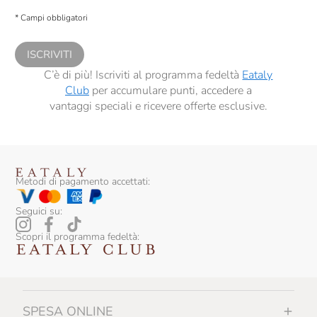
descritte al
punto 2.E dell’Informativa sulla Privacy
, nonché per propormi
* Campi obbligatori
comunicazioni commerciali personalizzate, in caso di consenso prestato ai
sensi del precedente punto 1.
ISCRIVITI
C’è di più! Iscriviti al programma fedeltà
Eataly
Club
per accumulare punti, accedere a
vantaggi speciali e ricevere offerte esclusive.
Metodi di pagamento accettati:
Seguici su:
Scopri il programma fedeltà:
SPESA ONLINE