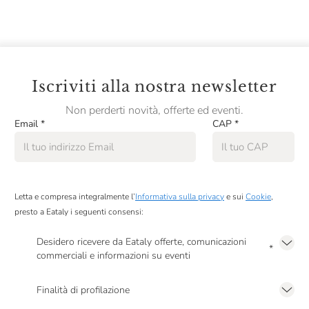
Iscriviti alla nostra newsletter
Non perderti novità, offerte ed eventi.
Email
*
CAP
*
Letta e compresa integralmente l’
Informativa sulla privacy
e sui
Cookie
,
presto a Eataly i seguenti consensi:
Desidero ricevere da Eataly offerte, comunicazioni
*
commerciali e informazioni su eventi
Presto a Eataly il mio consenso per le attività di marketing descritte al
punto
2.F dell’Informativa sulla Privacy
Finalità di profilazione
Presto a Eataly il consenso per trattare i miei dati per finalità di profilazione