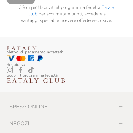
C’è di più! Iscriviti al programma fedeltà
Eataly
Gonet Medeville
Club
per accumulare punti, accedere a
vantaggi speciali e ricevere offerte esclusive.
Gosset
Hendrick's
Il Convento
Metodi di pagamento accettati:
Il Poggione
Seguici su:
La Rasina
Scopri il programma fedeltà:
La Spinetta
La Torre Di Castel Rocchero
La Valdotaine
SPESA ONLINE
Lamoresca
Laphroaig
NEGOZI