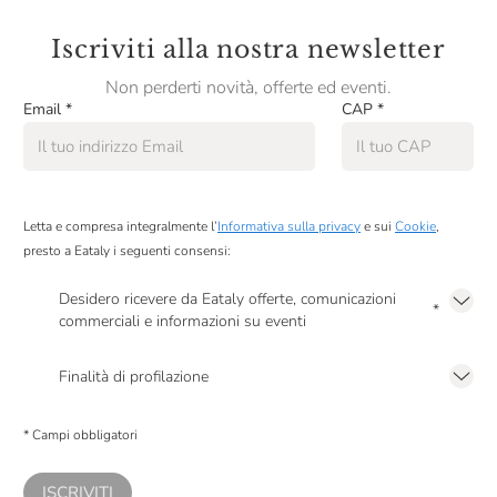
Fabrizio Ressia
Iscriviti alla nostra newsletter
Fattoi
Non perderti novità, offerte ed eventi.
Email
*
CAP
*
Ferrari
Firriato
Fontanafredda
Letta e compresa integralmente l’
Informativa sulla privacy
e sui
Cookie
,
Fontodi
presto a Eataly i seguenti consensi:
Foradori
Desidero ricevere da Eataly offerte, comunicazioni
*
commerciali e informazioni su eventi
Franck Pascal
Presto a Eataly il mio consenso per le attività di marketing descritte al
punto
Frescobaldi
2.F dell’Informativa sulla Privacy
Finalità di profilazione
Presto a Eataly il consenso per trattare i miei dati per finalità di profilazione
Gancia
descritte al
punto 2.E dell’Informativa sulla Privacy
, nonché per propormi
* Campi obbligatori
comunicazioni commerciali personalizzate, in caso di consenso prestato ai
Gaston Dericbourg
sensi del precedente punto 1.
Giavi
ISCRIVITI