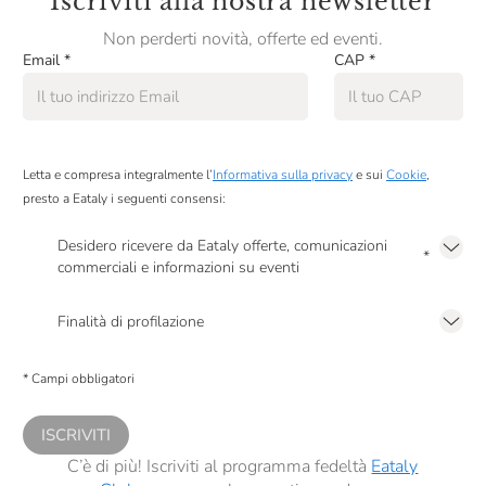
Iscriviti alla nostra newsletter
Non perderti novità, offerte ed eventi.
Malenchini
Email
*
CAP
*
Malfy
Mandois
Marc E Manuel Giro
Letta e compresa integralmente l’
Informativa sulla privacy
e sui
Cookie
,
presto a Eataly i seguenti consensi:
Marchesi Migliorati
Desidero ricevere da Eataly offerte, comunicazioni
Marchesi Di Barolo
*
commerciali e informazioni su eventi
Marco Carpineti
Presto a Eataly il mio consenso per le attività di marketing descritte al
punto
2.F dell’Informativa sulla Privacy
Finalità di profilazione
Marenco
Presto a Eataly il consenso per trattare i miei dati per finalità di profilazione
descritte al
punto 2.E dell’Informativa sulla Privacy
, nonché per propormi
Masciarelli
* Campi obbligatori
comunicazioni commerciali personalizzate, in caso di consenso prestato ai
sensi del precedente punto 1.
Masi
ISCRIVITI
Massimago
C’è di più! Iscriviti al programma fedeltà
Eataly