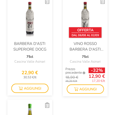
Ettore Germano
Fabrizio Ressia
Fattoi
OFFERTA
Ferrari
DAL 06/08 AL 02/09
BARBERA D'ASTI
VINO ROSSO
Firriato
SUPERIORE DOCG
BARBERA D'ASTI
Fontanafredda
DOCG
75cl
75cl
Cascina Valle Asinari
Cascina Valle Asinari
Fontodi
Prezzo
-32%
22,90 €
precedente
Foradori
12,90 €
18,90 €
30,53 €/lt
17,20 €/lt
25,20 €/lt
Franck Pascal
AGGIUNGI
AGGIUNGI
Frescobaldi
Gancia
Gaston Dericbourg