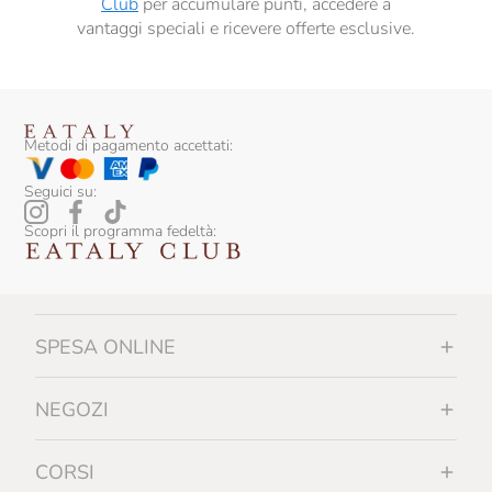
Club
per accumulare punti, accedere a
Massimo Rattalino
vantaggi speciali e ricevere offerte esclusive.
Mastrojanni
Monogram
Montanaro
Metodi di pagamento accettati:
Monte Rossa
Seguici su:
Montellori
Scopri il programma fedeltà:
Montezemolo
Monzio Compagnoni
Mossio
SPESA ONLINE
Nonino
NEGOZI
Oddero
Pellegrino
CORSI