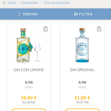
Home
Spesa online
Vino, birra e alcolici
Zuidam Distillers
ORDINA
FILTRA
GIN CON LIMONE
GIN ORIGINAL
0,70l
0,70l
Malfy
Malfy
35,90 €
31,90 €
51,29 €/lt
45,57 €/lt