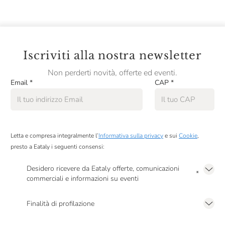
Iscriviti alla nostra newsletter
Non perderti novità, offerte ed eventi.
Email
*
CAP
*
Letta e compresa integralmente l’
Informativa sulla privacy
e sui
Cookie
,
presto a Eataly i seguenti consensi:
Desidero ricevere da Eataly offerte, comunicazioni
*
commerciali e informazioni su eventi
Presto a Eataly il mio consenso per le attività di marketing descritte al
punto
2.F dell’Informativa sulla Privacy
Finalità di profilazione
Presto a Eataly il consenso per trattare i miei dati per finalità di profilazione
descritte al
punto 2.E dell’Informativa sulla Privacy
, nonché per propormi