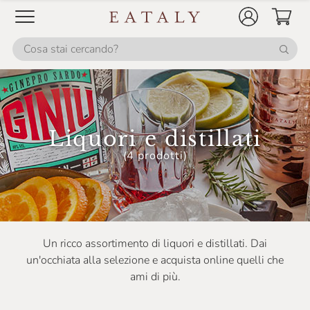
Silvio Meletti
Tullamore
VKA
Vecchio Magazzino Doganale
Villa Massa
Liquori e distillati
Villa De Varda
(4 prodotti)
Vincenzi
Vulcanica
Wild Turkey
Un ricco assortimento di liquori e distillati. Dai
Wolfrest
un'occhiata alla selezione e acquista online quelli che
ami di più.
Xoriguer
Zacapanenca