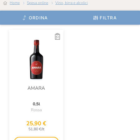
Home
Spesa online
Vino, birra e alcolici
Tullamore
VKA
ORDINA
FILTRA
Vecchio Magazzino Doganale
Villa Massa
Villa De Varda
Vincenzi
Vulcanica
Wild Turkey
AMARA
Wolfrest
0,5l
Rossa
Xoriguer
Zacapanenca
25,90 €
51,80 €/lt
Zuidam Distillers