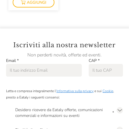
AGGIUNGI
Iscriviti alla nostra newsletter
Non perderti novità, offerte ed eventi.
Email
*
CAP
*
Letta e compresa integralmente l’
Informativa sulla privacy
e sui
Cookie
,
presto a Eataly i seguenti consensi:
Desidero ricevere da Eataly offerte, comunicazioni
*
commerciali e informazioni su eventi
Presto a Eataly il mio consenso per le attività di marketing descritte al
punto
2.F dell’Informativa sulla Privacy