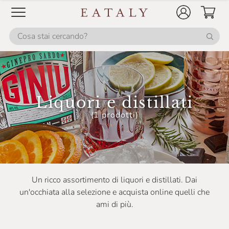
O'ndina
Origine
Peyrot
Plymouth
Pure Sardinia
Liquori e distillati
Rapa Giovanni
(1 prodotti)
Riga Balsam
Rossa
San Martino
Segnana
Un ricco assortimento di liquori e distillati. Dai
un'occhiata alla selezione e acquista online quelli che
Silvio Carta
ami di più.
Silvio Meletti