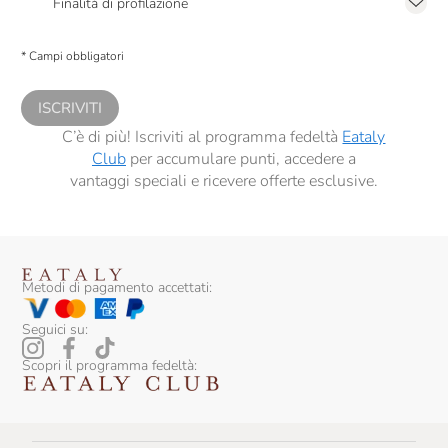
Finalità di profilazione
Presto a Eataly il consenso per trattare i miei dati per finalità di profilazione
descritte al
punto 2.E dell’Informativa sulla Privacy
, nonché per propormi
* Campi obbligatori
comunicazioni commerciali personalizzate, in caso di consenso prestato ai
sensi del precedente punto 1.
ISCRIVITI
C’è di più! Iscriviti al programma fedeltà
Eataly
Club
per accumulare punti, accedere a
vantaggi speciali e ricevere offerte esclusive.
Metodi di pagamento accettati:
Seguici su:
Scopri il programma fedeltà: