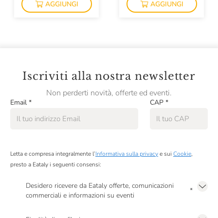
AGGIUNGI
AGGIUNGI
Iscriviti alla nostra newsletter
Non perderti novità, offerte ed eventi.
Email
*
CAP
*
Letta e compresa integralmente l’
Informativa sulla privacy
e sui
Cookie
,
presto a Eataly i seguenti consensi:
Desidero ricevere da Eataly offerte, comunicazioni
*
commerciali e informazioni su eventi
Presto a Eataly il mio consenso per le attività di marketing descritte al
punto
2.F dell’Informativa sulla Privacy