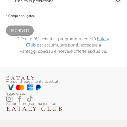
Finalità di profilazione
Presto a Eataly il consenso per trattare i miei dati per finalità di profilazione
descritte al
punto 2.E dell’Informativa sulla Privacy
, nonché per propormi
* Campi obbligatori
comunicazioni commerciali personalizzate, in caso di consenso prestato ai
sensi del precedente punto 1.
ISCRIVITI
C’è di più! Iscriviti al programma fedeltà
Eataly
Club
per accumulare punti, accedere a
vantaggi speciali e ricevere offerte esclusive.
Metodi di pagamento accettati:
Seguici su:
Scopri il programma fedeltà: