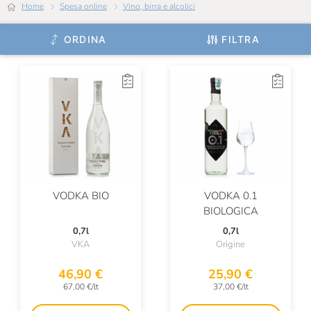
Home
Spesa online
Vino, birra e alcolici
ORDINA
FILTRA
VODKA BIO
VODKA 0.1
BIOLOGICA
0,7l
0,7l
VKA
Origine
46,90 €
25,90 €
67,00 €/lt
37,00 €/lt