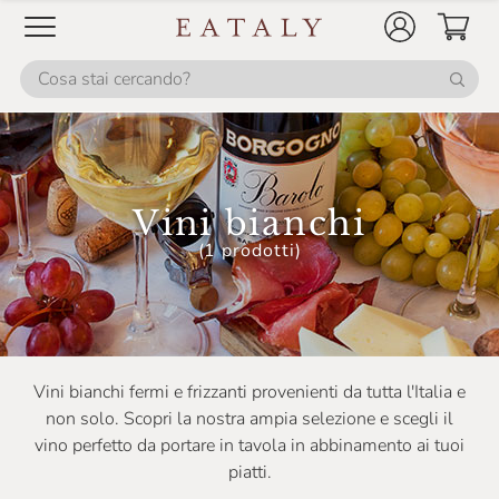
Cinque Campi
Ciro Picariello
Citari
Collavini
Collestefano
Vini bianchi
Colombaio Di Cencio
(1 prodotti)
Colonnara
Colpaola
Colterenzio
Vini bianchi fermi e frizzanti provenienti da tutta l'Italia e
Conestabile Della Staffa
non solo. Scopri la nostra ampia selezione e scegli il
vino perfetto da portare in tavola in abbinamento ai tuoi
Conti Di Buscareto
piatti.
Contini