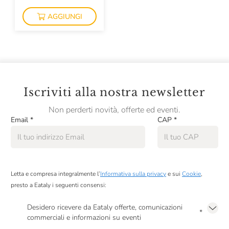
AGGIUNGI
Domaine Fleuriet
Domaine De L’Ecu
Donnafugata
Doro Princic
Iscriviti alla nostra newsletter
Duca Di Salaparuta
Non perderti novità, offerte ed eventi.
Durin
Email
*
CAP
*
Edi Kante
Ermes Pavese
Fabrizio Ressia
Letta e compresa integralmente l’
Informativa sulla privacy
e sui
Cookie
,
presto a Eataly i seguenti consensi:
Falkenstein
Desidero ricevere da Eataly offerte, comunicazioni
*
Fattoria La Rivolta
commerciali e informazioni su eventi
Presto a Eataly il mio consenso per le attività di marketing descritte al
punto