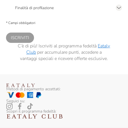
Favaro
2.F dell’Informativa sulla Privacy
Finalità di profilazione
Felluga
Presto a Eataly il consenso per trattare i miei dati per finalità di profilazione
descritte al
punto 2.E dell’Informativa sulla Privacy
, nonché per propormi
* Campi obbligatori
Feudi Di San Gregorio
comunicazioni commerciali personalizzate, in caso di consenso prestato ai
sensi del precedente punto 1.
Feudo Montoni
ISCRIVITI
Filippo Grasso
C’è di più! Iscriviti al programma fedeltà
Eataly
Club
per accumulare punti, accedere a
Firriato
vantaggi speciali e ricevere offerte esclusive.
Fontana Candida
Fontanafredda
Foradori
Metodi di pagamento accettati:
Franco Terpin
Seguici su:
Franz Haas
Scopri il programma fedeltà:
Frecciarossa